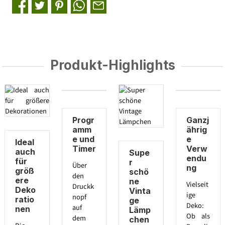
Produkt-Highlights
Progr
Ganzj
amm
ährig
e und
e
Ideal
Timer
Verw
auch
Supe
endu
für
r
Über
ng
größ
schö
den
ere
ne
Vielseit
Druckk
Deko
Vinta
ige
nopf
ratio
ge
Deko:
auf
nen
Lämp
Ob als
dem
chen