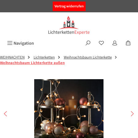
alt springen
Vertrag widerrufen
Navigation
WEIHNACHTEN
Lichterketten
Weihnachtsbaum Lichterkette
Weihnachtsbaum Lichterkette außen
Bildergalerie überspringen