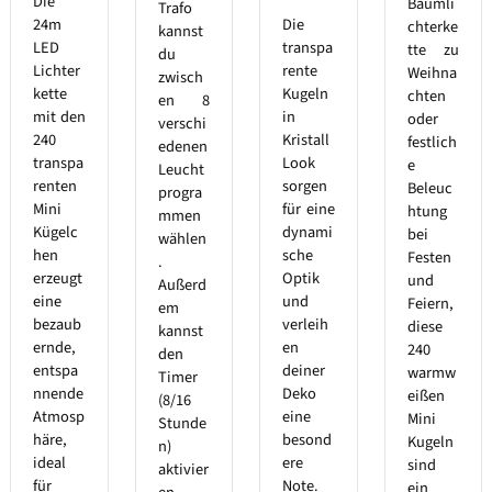
Die
Baumli
Trafo
24m
Die
chterke
kannst
LED
transpa
tte zu
du
Lichter
rente
Weihna
zwisch
kette
Kugeln
chten
en 8
mit den
in
oder
verschi
240
Kristall
festlich
edenen
transpa
Look
e
Leucht
renten
sorgen
Beleuc
progra
Mini
für eine
htung
mmen
Kügelc
dynami
bei
wählen
hen
sche
Festen
.
erzeugt
Optik
und
Außerd
eine
und
Feiern,
em
bezaub
verleih
diese
kannst
ernde,
en
240
den
entspa
deiner
warmw
Timer
nnende
Deko
eißen
(8/16
Atmosp
eine
Mini
Stunde
häre,
besond
Kugeln
n)
ideal
ere
sind
aktivier
für
Note.
ein