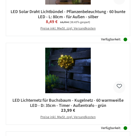
LED Solar Draht Lichtbündel - Pflanzenbeleuchtung - 60 bunte
LED - L: 80cm - für Außen - silber
Verkaufspreis:
8,49 €
Regulärer Preis:
13,79 €
(38.43% gespart)
Preise inkl. MwSt. zzgl. Versandkosten
Verfügbarkeit:
LED Lichternetz für Buchsbaum - Kugelnetz - 60 warmweiße
LED - D: 35cm - Timer - Außentrafo - grün
Regulärer Preis:
23,99 €
Preise inkl. MwSt. zzgl. Versandkosten
Verfügbarkeit: