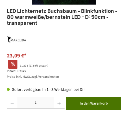
LED Lichternetz Buchsbaum - Blinkfunktion -
80 warmweiße/bernstein LED - D: 50cm -
transparent
23,09 €*
%
31,89 €
(27.59% gespart)
Inhalt:
1 Stück
Preise inkl. MwSt. zzgl. Versandkosten
Sofort verfügbar: In 1 - 3 Werktagen bei Dir
Produkt Anzahl: Gib den gewünschten Wert ein oder benutze die Schaltflächen um die Anzahl zu erhöhen ode
In den Warenkorb