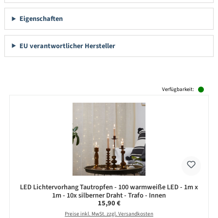
Eigenschaften
EU verantwortlicher Hersteller
Produktgalerie überspringen
Verfügbarkeit:
LED Lichtervorhang Tautropfen - 100 warmweiße LED - 1m x
1m - 10x silberner Draht - Trafo - Innen
Regulärer Preis:
15,90 €
Preise inkl. MwSt. zzgl. Versandkosten