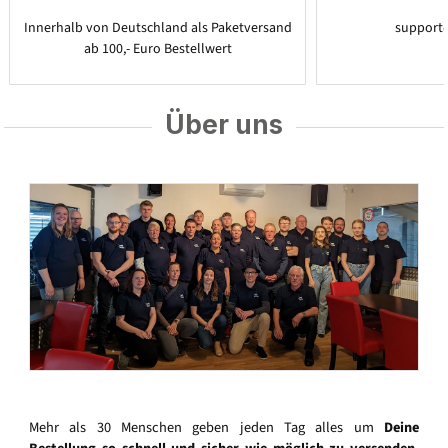
Innerhalb von Deutschland als Paketversand
support
ab 100,- Euro Bestellwert
Über uns
Mehr als 30 Menschen geben jeden Tag alles um
Deine