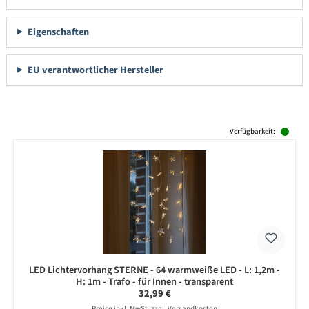
Eigenschaften
EU verantwortlicher Hersteller
Produktgalerie überspringen
Verfügbarkeit:
LED Lichtervorhang STERNE - 64 warmweiße LED - L: 1,2m -
H: 1m - Trafo - für Innen - transparent
Regulärer Preis:
32,99 €
Preise inkl. MwSt. zzgl. Versandkosten