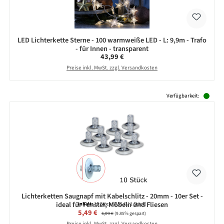
LED Lichterkette Sterne - 100 warmweiße LED - L: 9,9m - Trafo
- für Innen - transparent
Regulärer Preis:
43,99 €
Preise inkl. MwSt. zzgl. Versandkosten
Produktgalerie überspringen
Verfügbarkeit:
Lichterketten Saugnapf mit Kabelschlitz - 20mm - 10er Set -
ideal für Fenster, Möbeln und Fliesen
Inhalt:
10 Stück
(0,55 € / 1 Stück)
Verkaufspreis:
5,49 €
Regulärer Preis:
6,09 €
(9.85% gespart)
Preise inkl. MwSt. zzgl. Versandkosten