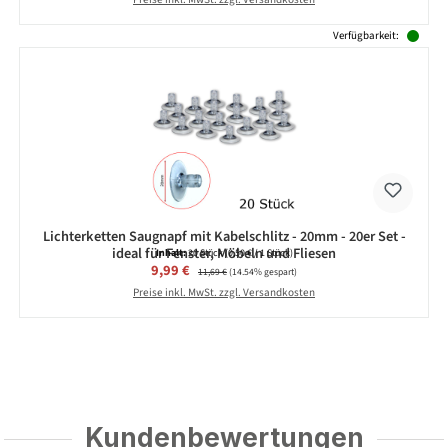
Verfügbarkeit:
Lichterketten Saugnapf mit Kabelschlitz - 20mm - 20er Set -
ideal für Fenster, Möbeln und Fliesen
Inhalt:
20 Stück
(0,50 € / 1 Stück)
Verkaufspreis:
9,99 €
Regulärer Preis:
11,69 €
(14.54% gespart)
Preise inkl. MwSt. zzgl. Versandkosten
Kundenbewertungen