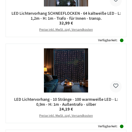
LED Lichtervorhang SCHNEEFLOCKEN - 64 kaltweiße LED - L:
1,2m - H: 1m - Trafo - für Innen - transp.
Regulärer Preis:
32,99 €
Preise inkl. MwSt. zzgl. Versandkosten
Verfügbarkeit:
LED Lichtervorhang - 10 Stränge - 100 warmweiße LED - L:
0,9m - H: 1m - Außentrafo - silber
Regulärer Preis:
24,19 €
Preise inkl. MwSt. zzgl. Versandkosten
Verfügbarkeit: