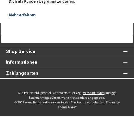
Dich als Kunden begrüßen zu dürfen.
Mehr erfahren
Vertrag widerrufen
Service-Hotline
Shop Service
Informationen
Zahlungsarten
Alle Preise inkl. gesetzl. Mehrwertsteuer zzgl.
Versandkosten
und ggf.
Nachnahmegebühren, wenn nicht anders angegeben.
© 2026 www.lichterketten-experte.de - Alle Rechte vorbehalten. Theme by
ThemeWare®