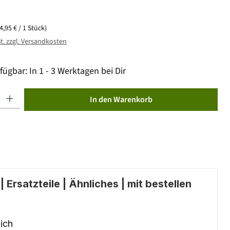
(4,95 € / 1 Stück)
St. zzgl. Versandkosten
fügbar: In 1 - 3 Werktagen bei Dir
ib den gewünschten Wert ein oder benutze die Schaltflächen um die Anzahl zu erhöhen od
In den Warenkorb
 Ersatzteile | Ähnliches | mit bestellen
ich