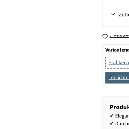
Zub
Zum Merkzett
Varianten
Stabkerz
Teelichte
Produk
✔ Elegan
✔ Durch