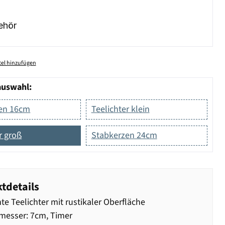
ehör
el hinzufügen
auswahl:
en 16cm
Teelichter klein
r groß
Stabkerzen 24cm
tdetails
te Teelichter mit rustikaler Oberfläche
messer: 7cm, Timer