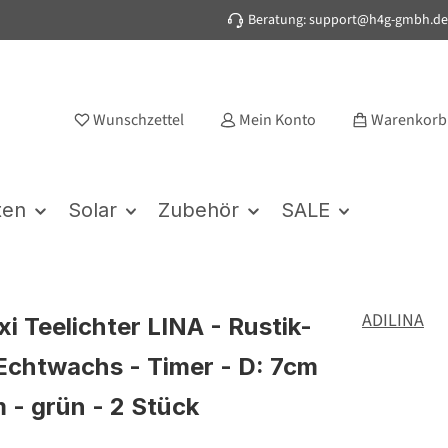
Beratung: support@h4g-gmbh.de
Wunschzettel
Mein Konto
Warenkorb
ten
Solar
Zubehör
SALE
ADILINA
i Teelichter LINA - Rustik-
 Echtwachs - Timer - D: 7cm
m - grün - 2 Stück