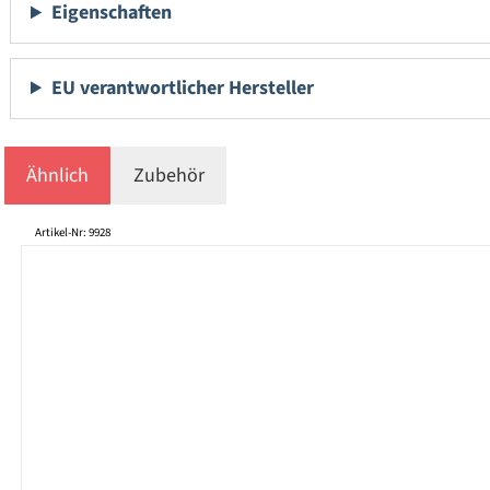
Eigenschaften
EU verantwortlicher Hersteller
Ähnlich
Zubehör
Produktgalerie überspringen
Artikel-Nr: 9928