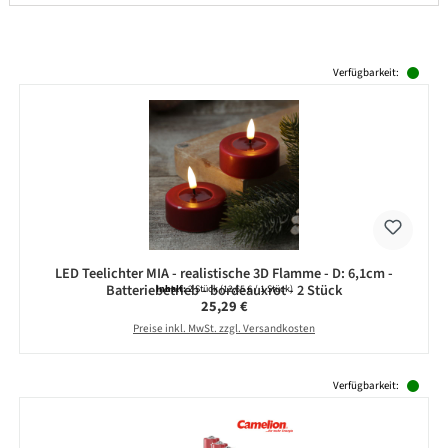
Produktgalerie überspringen
Verfügbarkeit:
LED Teelichter MIA - realistische 3D Flamme - D: 6,1cm -
Batteriebetrieb - bordeauxrot - 2 Stück
Inhalt:
2 Stück
(12,65 € / 1 Stück)
Regulärer Preis:
25,29 €
Preise inkl. MwSt. zzgl. Versandkosten
Produktgalerie überspringen
Verfügbarkeit: