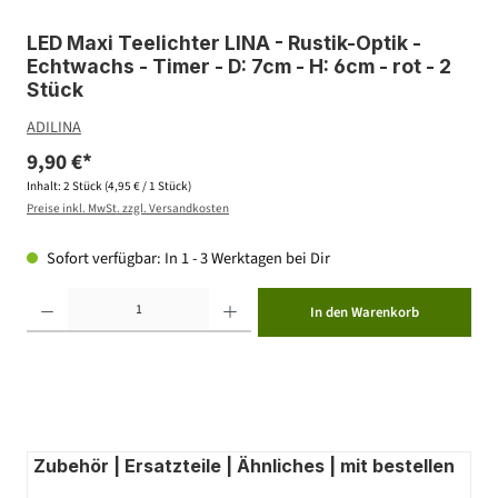
LED Maxi Teelichter LINA - Rustik-Optik -
Echtwachs - Timer - D: 7cm - H: 6cm - rot - 2
Stück
ADILINA
9,90 €*
Inhalt:
2 Stück
(4,95 € / 1 Stück)
Preise inkl. MwSt. zzgl. Versandkosten
Sofort verfügbar: In 1 - 3 Werktagen bei Dir
Produkt Anzahl: Gib den gewünschten Wert ein oder benutze die Schaltflächen um die Anzahl zu erhöhen ode
In den Warenkorb
Zubehör | Ersatzteile | Ähnliches | mit bestellen