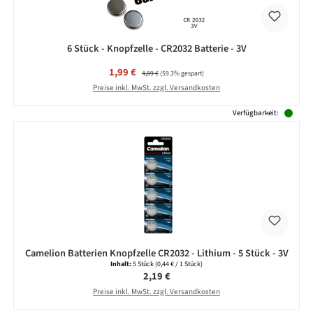
6 Stück - Knopfzelle - CR2032 Batterie - 3V
Verkaufspreis:
1,99 €
Regulärer Preis:
4,89 €
(59.3% gespart)
Preise inkl. MwSt. zzgl. Versandkosten
Verfügbarkeit:
Camelion Batterien Knopfzelle CR2032 - Lithium - 5 Stück - 3V
Inhalt:
5 Stück
(0,44 € / 1 Stück)
Regulärer Preis:
2,19 €
Preise inkl. MwSt. zzgl. Versandkosten