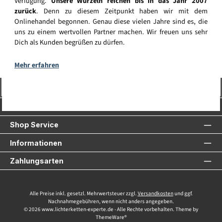
Verfügung.
Unsere Wurzeln reichen bis in das Jahr 2007
zurück
. Denn zu diesem Zeitpunkt haben wir mit dem
Onlinehandel begonnen. Genau diese vielen Jahre sind es, die
uns zu einem wertvollen Partner machen. Wir freuen uns sehr
Dich als Kunden begrüßen zu dürfen.
Mehr erfahren
Vertrag widerrufen
Service-Hotline
Shop Service
Informationen
Zahlungsarten
Alle Preise inkl. gesetzl. Mehrwertsteuer zzgl.
Versandkosten
und ggf.
Nachnahmegebühren, wenn nicht anders angegeben.
© 2026 www.lichterketten-experte.de - Alle Rechte vorbehalten. Theme by
ThemeWare®