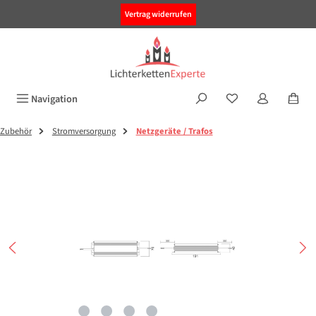
alt springen
Vertrag widerrufen
Navigation
Zubehör
Stromversorgung
Netzgeräte / Trafos
Bildergalerie überspringen