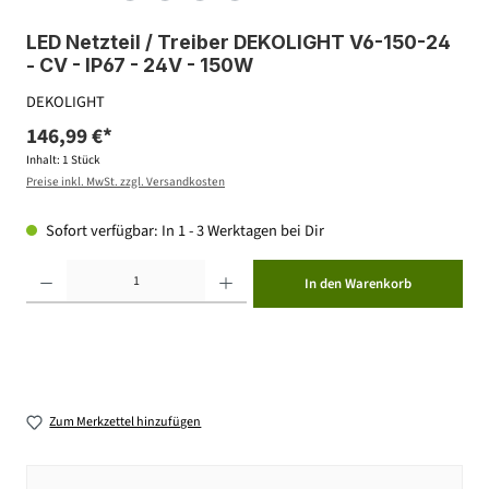
LED Netzteil / Treiber DEKOLIGHT V6-150-24
- CV - IP67 - 24V - 150W
DEKOLIGHT
146,99 €*
Inhalt:
1 Stück
Preise inkl. MwSt. zzgl. Versandkosten
Sofort verfügbar: In 1 - 3 Werktagen bei Dir
Produkt Anzahl: Gib den gewünschten Wert ein oder benutze die Schaltflächen um die Anzahl zu erhöhen ode
In den Warenkorb
Zum Merkzettel hinzufügen