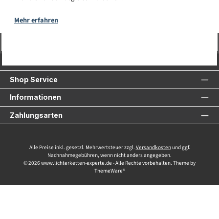
Mehr erfahren
Vertrag widerrufen
Service-Hotline
Shop Service
Informationen
Zahlungsarten
Alle Preise inkl. gesetzl. Mehrwertsteuer zzgl.
Versandkosten
und ggf.
Nachnahmegebühren, wenn nicht anders angegeben.
© 2026 www.lichterketten-experte.de - Alle Rechte vorbehalten. Theme by
ThemeWare®