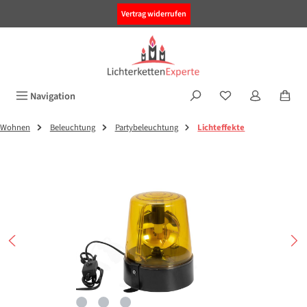
alt springen
Vertrag widerrufen
Navigation
Wohnen
Beleuchtung
Partybeleuchtung
Lichteffekte
Bildergalerie überspringen