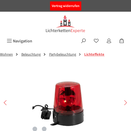
alt springen
Vertrag widerrufen
Navigation
Wohnen
Beleuchtung
Partybeleuchtung
Lichteffekte
Bildergalerie überspringen