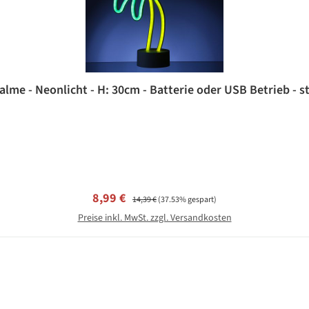
lme - Neonlicht - H: 30cm - Batterie oder USB Betrieb - s
Verkaufspreis:
Regulärer Preis:
8,99 €
14,39 €
(37.53% gespart)
Preise inkl. MwSt. zzgl. Versandkosten