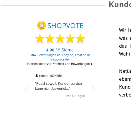
Kunde
Wir 
was 
das 
Wahrh
Natü
eben
Kund
verbe