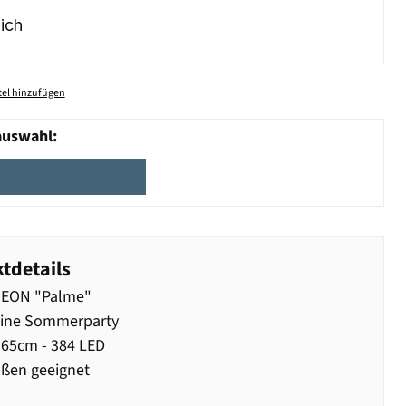
ich
el hinzufügen
auswahl:
tdetails
EON "Palme"
eine Sommerparty
65cm - 384 LED
ßen geeignet