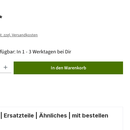
*
St. zzgl. Versandkosten
fügbar: In 1 - 3 Werktagen bei Dir
ib den gewünschten Wert ein oder benutze die Schaltflächen um die Anzahl zu erhöhen od
In den Warenkorb
 Ersatzteile | Ähnliches | mit bestellen