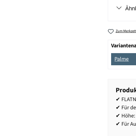
Ähnl
Zum Merkzett
Varianten
Palme
Produk
✔ FLATN
✔ Für d
✔ Höhe: 
✔ Für Au