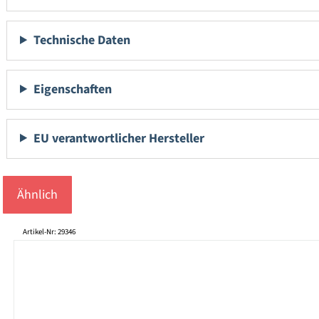
Technische Daten
Eigenschaften
EU verantwortlicher Hersteller
Ähnlich
Produktgalerie überspringen
Artikel-Nr: 29346