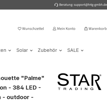
Beratung: support@h4g-gmbh.de
Wunschzettel
Mein Konto
Warenkorb
ten
Solar
Zubehör
SALE
houette "Palme"
eon - 384 LED -
 - outdoor -