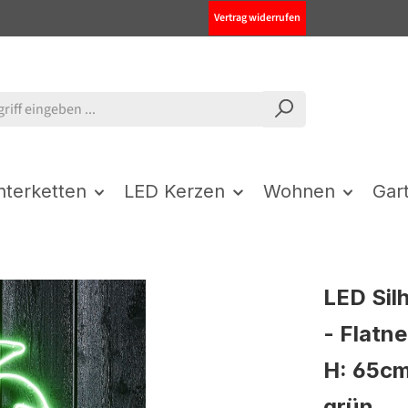
Vertrag widerrufen
chterketten
LED Kerzen
Wohnen
Gar
LED Sil
- Flatn
H: 65cm
grün