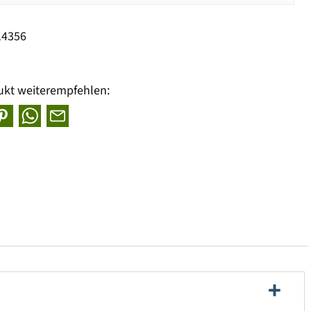
14356
ukt weiterempfehlen: