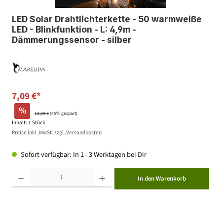
LED Solar Drahtlichterkette - 50 warmweiße
LED - Blinkfunktion - L: 4,9m -
Dämmerungssensor - silber
7,09 €*
%
12,89 €
(45% gespart)
Inhalt:
1 Stück
Preise inkl. MwSt. zzgl. Versandkosten
Sofort verfügbar: In 1 - 3 Werktagen bei Dir
Produkt Anzahl: Gib den gewünschten Wert ein oder benutze die Schaltflächen um die Anzahl zu erhöhen ode
In den Warenkorb