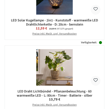
LED Solar Kugellampe - 2in1 - Kunststoff - warmweiße LED
Drahtlichterkette - D: 20cm - bernstein
Verkaufspreis:
12,59 €
Regulärer Preis:
23,99 €
(47.52% gespart)
Preise inkl. MwSt. zzgl. Versandkosten
Verfügbarkeit:
LED Draht Lichtbündel - Pflanzenbeleuchtung - 60
warmweiße LED - L: 80cm - Timer - Batterie - silber
Regulärer Preis:
13,79 €
Preise inkl. MwSt. zzgl. Versandkosten