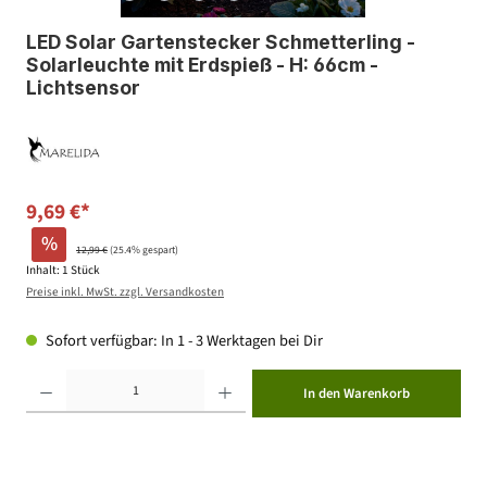
LED Solar Gartenstecker Schmetterling -
Solarleuchte mit Erdspieß - H: 66cm -
Lichtsensor
9,69 €*
%
12,99 €
(25.4% gespart)
Inhalt:
1 Stück
Preise inkl. MwSt. zzgl. Versandkosten
Sofort verfügbar: In 1 - 3 Werktagen bei Dir
Produkt Anzahl: Gib den gewünschten Wert ein oder benutze die Schaltflächen um die Anzahl zu erhöhen ode
In den Warenkorb