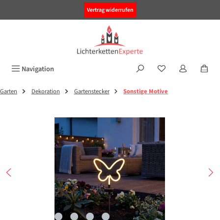
alt springen
Vertrag widerrufen
Navigation
Garten
Dekoration
Gartenstecker
Sonstige Motive
Bildergalerie überspringen