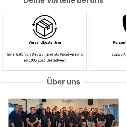
Deine Vorteile bei uns
Versandkostenfrei
Persönl
Innerhalb von Deutschland als Paketversand
support
ab 100,- Euro Bestellwert
Über uns