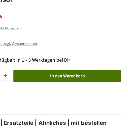
*
45.83% gespart)
St. zzgl. Versandkosten
fügbar: In 1 - 3 Werktagen bei Dir
ib den gewünschten Wert ein oder benutze die Schaltflächen um die Anzahl zu erhöhen od
In den Warenkorb
 Ersatzteile | Ähnliches | mit bestellen