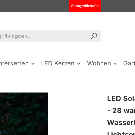
Vertrag widerrufen
chterketten
LED Kerzen
Wohnen
Gar
LED Sol
- 28 wa
Wasserf
Lichtse