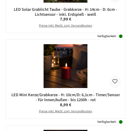
LED Solar Grablicht Taube - Grabkerze - H: 14cm - D: 6cm -
Lichtsensor - inkl. Erdspieß - weiß
Regulärer Preis:
7,99 €
Preise inkl. MwSt. zzgl. Versandkosten
Verfügbarkeit:
LED Mini Kerze/Grabkerze - H: 10cm/D: 6,1cm - Timer/Sensor
- für Innen/Außen - bis 1200h - rot
Regulärer Preis:
8,99 €
Preise inkl. MwSt. zzgl. Versandkosten
Verfügbarkeit: