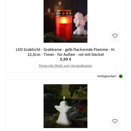
LED Grablicht - Grabkerze - gelb flackernde Flamme - H:
12,5cm - Timer - für Außen - rot mit Deckel
Regulärer Preis:
5,99 €
Preise inkl. MwSt. zzgl. Versandkosten
Verfügbarkeit: