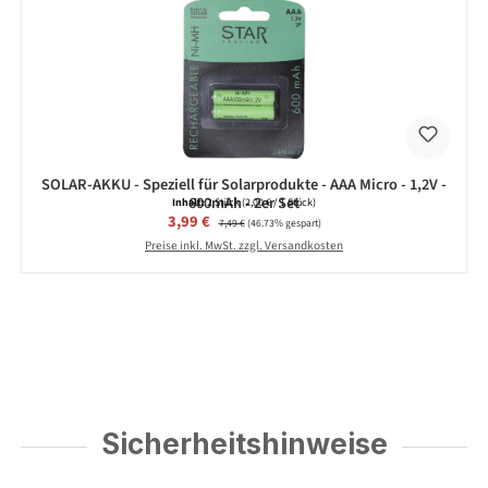
SOLAR-AKKU - Speziell für Solarprodukte - AAA Micro - 1,2V -
600mAh - 2er Set
Inhalt:
2 Stück
(2,00 € / 1 Stück)
Verkaufspreis:
3,99 €
Regulärer Preis:
7,49 €
(46.73% gespart)
Preise inkl. MwSt. zzgl. Versandkosten
Sicherheitshinweise