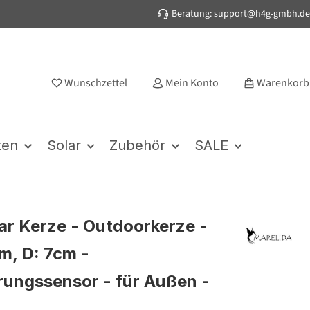
Beratung: support@h4g-gmbh.de
Wunschzettel
Mein Konto
Warenkorb
ten
Solar
Zubehör
SALE
ar Kerze - Outdoorkerze -
cm, D: 7cm -
ngssensor - für Außen -