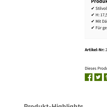
Produk
✔ Stilvo
✔ H: 17,
✔ Mit D
✔ Für ge
Artikel-Nr:
Dieses Prod
Produkt-Highlights