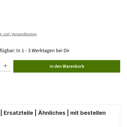
St. zzgl. Versandkosten
fügbar: In 1 - 3 Werktagen bei Dir
ib den gewünschten Wert ein oder benutze die Schaltflächen um die Anzahl zu erhöhen od
In den Warenkorb
 Ersatzteile | Ähnliches | mit bestellen