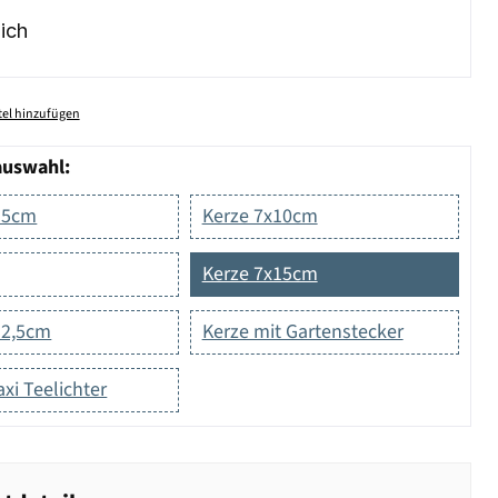
ich
el hinzufügen
auswahl:
15cm
Kerze 7x10cm
Kerze 7x15cm
12,5cm
Kerze mit Gartenstecker
xi Teelichter