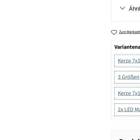
Ähnl
Zum Merkzett
Varianten
Kerze 7x
3 Größen
Kerze 7x
2x LED Ma