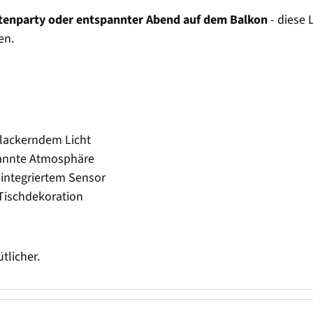
enparty oder entspannter Abend auf dem Balkon
- diese 
en.
flackerndem Licht
pannte Atmosphäre
integriertem Sensor
 Tischdekoration
tlicher.