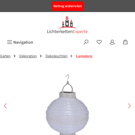
alt springen
Vertrag widerrufen
Navigation
Garten
Dekoration
Dekoleuchten
Lampions
Bildergalerie überspringen