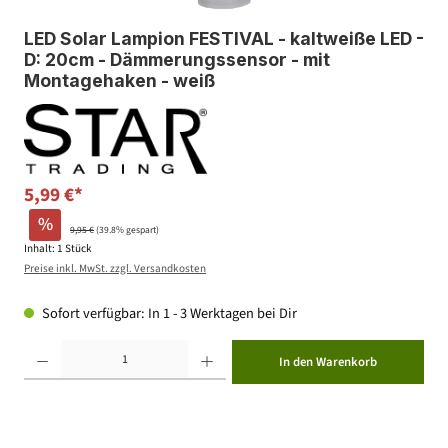
LED Solar Lampion FESTIVAL - kaltweiße LED -
D: 20cm - Dämmerungssensor - mit
Montagehaken - weiß
5,99 €*
%
9,95 €
(39.8% gespart)
Inhalt:
1 Stück
Preise inkl. MwSt. zzgl. Versandkosten
Sofort verfügbar: In 1 - 3 Werktagen bei Dir
Produkt Anzahl: Gib den gewünschten Wert ein oder benutze die Schaltflächen um die Anzahl zu erhöhen ode
In den Warenkorb