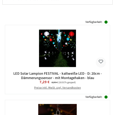
Produktgalerie überspringen
Verfügbarkeit:
LED Solar Lampion FESTIVAL - kaltweiße LED - D: 20cm -
Dämmerungssensor - mit Montagehaken - blau
Verkaufspreis:
7,29 €
Regulärer Preis:
8,99 €
(18.91% gespart)
Preise inkl. MwSt. zzgl. Versandkosten
Verfügbarkeit: