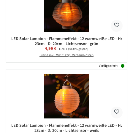
LED Solar Lampion - Flammeneffekt - 12 warmweiße LED - H:
23cm - D: 20cm - Lichtsensor - grün
Verkaufspreis:
4,99 €
Regulärer Preis:
11,99 €
(58.38% gespart)
Preise inkl. MwSt. zzgl. Versandkosten
Verfügbarkeit:
LED Solar Lampion - Flammeneffekt - 12 warmweiße LED - H:
23cm - D: 20cm - Lichtsensor - weiß