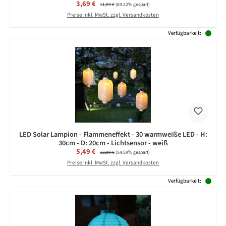
Verkaufspreis:
3,69 €
Regulärer Preis:
11,99 €
(69.22% gespart)
Preise inkl. MwSt. zzgl. Versandkosten
Verfügbarkeit:
LED Solar Lampion - Flammeneffekt - 30 warmweiße LED - H:
30cm - D: 20cm - Lichtsensor - weiß
Verkaufspreis:
5,49 €
Regulärer Preis:
12,09 €
(54.59% gespart)
Preise inkl. MwSt. zzgl. Versandkosten
Verfügbarkeit: