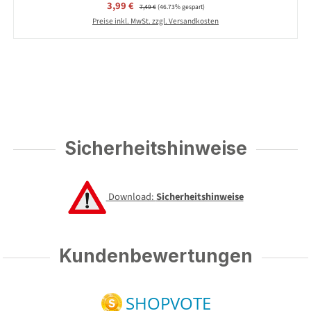
Verkaufspreis:
3,99 €
Regulärer Preis:
7,49 €
(46.73% gespart)
Preise inkl. MwSt. zzgl. Versandkosten
Sicherheitshinweise
Download:
Sicherheitshinweise
Kundenbewertungen