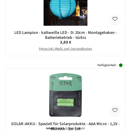
LED Lampion - kaltweiße LED - D: 20cm - Montagehaken -
Batteriebetrieb - türkis
Regulärer Preis:
3,89 €
Preise inkl. MwSt. zzgl. Versandkosten
Produktgalerie überspringen
Verfügbarkeit:
SOLAR-AKKU - Speziell für Solarprodukte - AAA Micro - 1,2V -
600mAh - 2er Set
Inhalt:
2 Stück
(2,00 € / 1 Stück)