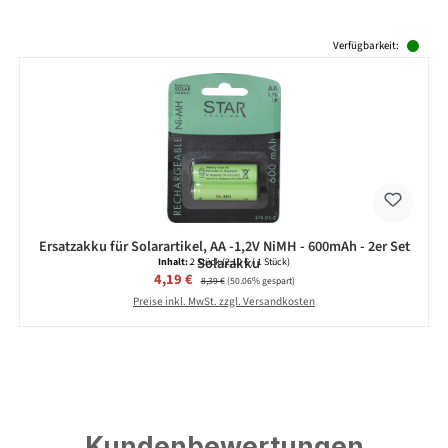
Produktgalerie überspringen
Verfügbarkeit:
Ersatzakku für Solarartikel, AA -1,2V NiMH - 600mAh - 2er Set
- Solarakku
Inhalt:
2 Stück
(2,10 € / 1 Stück)
Verkaufspreis:
4,19 €
Regulärer Preis:
8,39 €
(50.06% gespart)
Preise inkl. MwSt. zzgl. Versandkosten
Kundenbewertungen