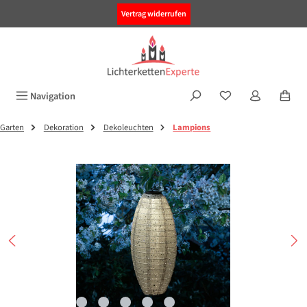
alt springen
Vertrag widerrufen
Navigation
Garten
Dekoration
Dekoleuchten
Lampions
Bildergalerie überspringen