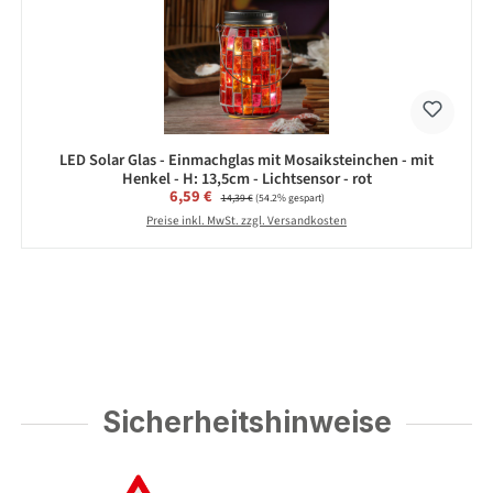
LED Solar Glas - Einmachglas mit Mosaiksteinchen - mit
Henkel - H: 13,5cm - Lichtsensor - rot
Verkaufspreis:
6,59 €
Regulärer Preis:
14,39 €
(54.2% gespart)
Preise inkl. MwSt. zzgl. Versandkosten
Sicherheitshinweise