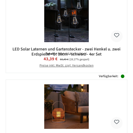
LED Solar Laternen und Gartenstecker - zwei Henkel u. zwei
Erdspieße - D: 10cm - schwarz - 4er Set
Inhalt:
4 Stück
(10,85 € / 1 Stück)
Verkaufspreis:
43,39 €
Regulärer Preis:
60,49 €
(28.27% gespart)
Preise inkl. MwSt. zzgl. Versandkosten
Verfügbarkeit: