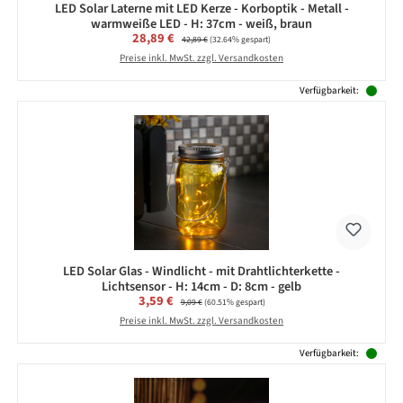
LED Solar Laterne mit LED Kerze - Korboptik - Metall -
warmweiße LED - H: 37cm - weiß, braun
Verkaufspreis:
28,89 €
Regulärer Preis:
42,89 €
(32.64% gespart)
Preise inkl. MwSt. zzgl. Versandkosten
Verfügbarkeit:
LED Solar Glas - Windlicht - mit Drahtlichterkette -
Lichtsensor - H: 14cm - D: 8cm - gelb
Verkaufspreis:
3,59 €
Regulärer Preis:
9,09 €
(60.51% gespart)
Preise inkl. MwSt. zzgl. Versandkosten
Verfügbarkeit: