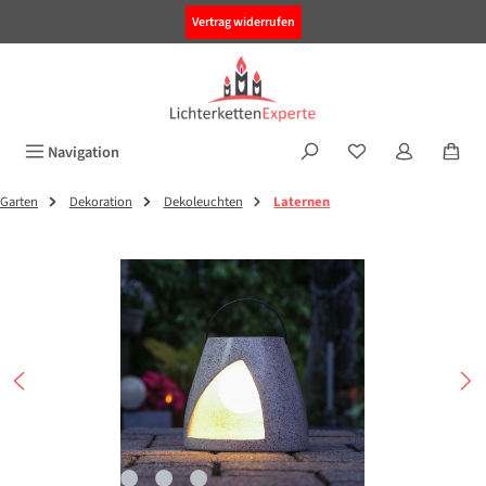
alt springen
Vertrag widerrufen
Navigation
Garten
Dekoration
Dekoleuchten
Laternen
Bildergalerie überspringen