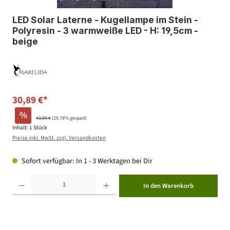
LED Solar Laterne - Kugellampe im Stein -
Polyresin - 3 warmweiße LED - H: 19,5cm -
beige
30,89 €*
%
43,99 €
(29.78% gespart)
Inhalt:
1 Stück
Preise inkl. MwSt. zzgl. Versandkosten
Sofort verfügbar: In 1 - 3 Werktagen bei Dir
Produkt Anzahl: Gib den gewünschten Wert ein oder benutze die Schaltflächen um die Anzahl zu erhöhen ode
In den Warenkorb