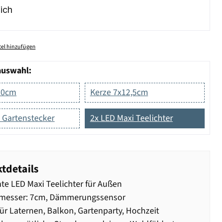
ich
el hinzufügen
auswahl:
10cm
Kerze 7x12,5cm
t Gartenstecker
2x LED Maxi Teelichter
tdetails
te LED Maxi Teelichter für Außen
messer: 7cm, Dämmerungssensor
für Laternen, Balkon, Gartenparty, Hochzeit