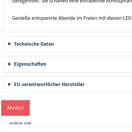
Gelegenheit. Sie schaffen eine einladende Atmosphär
Genieße entspannte Abende im Freien mit diesen LED 
Technische Daten
Eigenschaften
EU verantwortlicher Hersteller
Ähnlich
Produktgalerie überspringen
Artikel-Nr: 22746