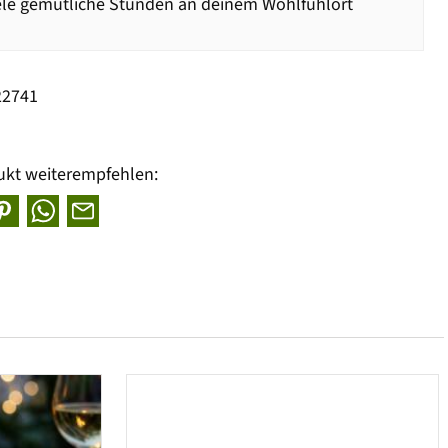
ele gemütliche Stunden an deinem Wohlfühlort
22741
ukt weiterempfehlen: