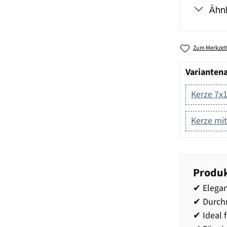
Ähnl
Zum Merkzett
Varianten
Kerze 7x
Kerze mi
Produk
✔ Elegan
✔ Durch
✔ Ideal 