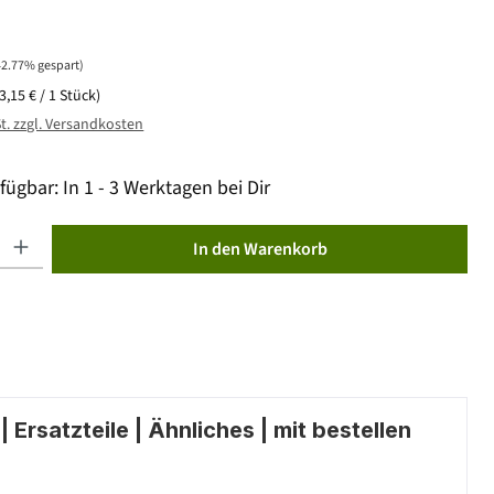
42.77% gespart)
(3,15 € / 1 Stück)
St. zzgl. Versandkosten
fügbar: In 1 - 3 Werktagen bei Dir
ib den gewünschten Wert ein oder benutze die Schaltflächen um die Anzahl zu erhöhen od
In den Warenkorb
 Ersatzteile | Ähnliches | mit bestellen