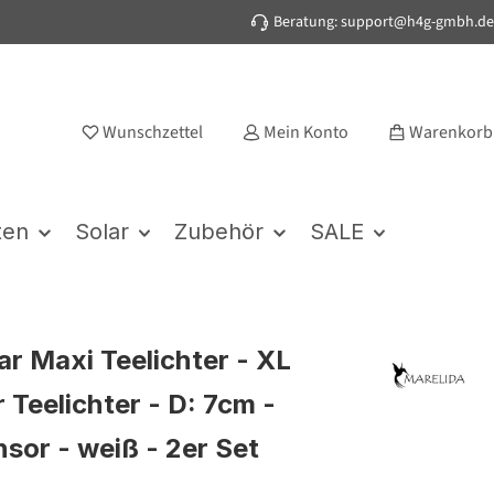
Beratung: support@h4g-gmbh.de
Wunschzettel
Mein Konto
Warenkorb
ten
Solar
Zubehör
SALE
ar Maxi Teelichter - XL
 Teelichter - D: 7cm -
nsor - weiß - 2er Set