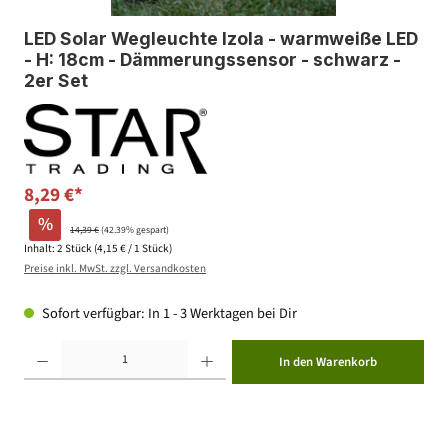
LED Solar Wegleuchte Izola - warmweiße LED
- H: 18cm - Dämmerungssensor - schwarz -
2er Set
8,29 €*
%
14,39 €
(42.39% gespart)
Inhalt:
2 Stück
(4,15 € / 1 Stück)
Preise inkl. MwSt. zzgl. Versandkosten
Sofort verfügbar: In 1 - 3 Werktagen bei Dir
Produkt Anzahl: Gib den gewünschten Wert ein oder benutze die Schaltflächen um die Anzahl zu erhöhen ode
In den Warenkorb