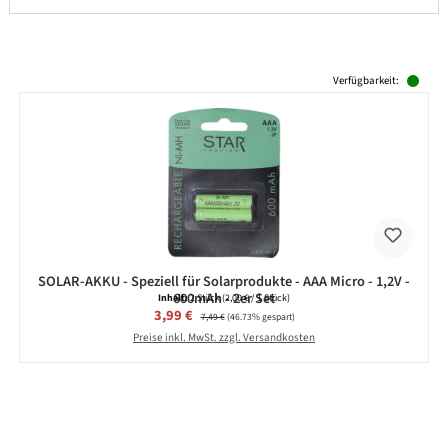
Produktgalerie überspringen
Verfügbarkeit:
SOLAR-AKKU - Speziell für Solarprodukte - AAA Micro - 1,2V -
600mAh - 2er Set
Inhalt:
2 Stück
(2,00 € / 1 Stück)
Verkaufspreis:
3,99 €
Regulärer Preis:
7,49 €
(46.73% gespart)
Preise inkl. MwSt. zzgl. Versandkosten