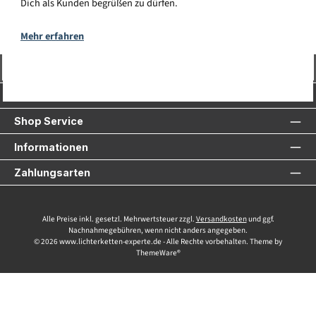
Dich als Kunden begrüßen zu dürfen.
Mehr erfahren
Vertrag widerrufen
Service-Hotline
Shop Service
Informationen
Zahlungsarten
Alle Preise inkl. gesetzl. Mehrwertsteuer zzgl.
Versandkosten
und ggf.
Nachnahmegebühren, wenn nicht anders angegeben.
© 2026 www.lichterketten-experte.de - Alle Rechte vorbehalten. Theme by
ThemeWare®