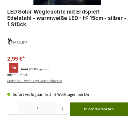
LED Solar Wegleuchte mit Erdspieß -
Edelstahl - warmweiße LED - H: 15cm - silber -
1 Stück
2,99 €*
%
5,19 €
(42.39% gespart)
Inhalt:
1 Stück
Preise inkl. MwSt. zzgl. Versandkosten
Sofort verfügbar: In 1 - 3 Werktagen bei Dir
Produkt Anzahl: Gib den gewünschten Wert ein oder benutze die Schaltflächen um die Anzahl zu erhöhen ode
In den Warenkorb