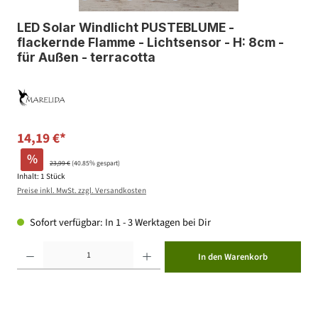
LED Solar Windlicht PUSTEBLUME -
flackernde Flamme - Lichtsensor - H: 8cm -
für Außen - terracotta
14,19 €*
%
23,99 €
(40.85% gespart)
Inhalt:
1 Stück
Preise inkl. MwSt. zzgl. Versandkosten
Sofort verfügbar: In 1 - 3 Werktagen bei Dir
Produkt Anzahl: Gib den gewünschten Wert ein oder benutze die Schaltflächen um die Anzahl zu erhöhen ode
In den Warenkorb