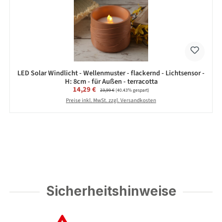
LED Solar Windlicht - Wellenmuster - flackernd - Lichtsensor -
H: 8cm - für Außen - terracotta
Verkaufspreis:
14,29 €
Regulärer Preis:
23,99 €
(40.43% gespart)
Preise inkl. MwSt. zzgl. Versandkosten
Sicherheitshinweise