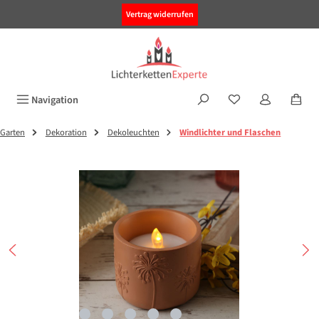
alt springen
Vertrag widerrufen
Navigation
Garten
Dekoration
Dekoleuchten
Windlichter und Flaschen
Bildergalerie überspringen