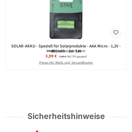
SOLAR-AKKU - Speziell für Solarprodukte - AAA Micro - 1,2V -
600mAh - 2er Set
Inhalt:
2 Stück
(2,00 € / 1 Stück)
Verkaufspreis:
3,99 €
Regulärer Preis:
7,49 €
(46.73% gespart)
Preise inkl. MwSt. zzgl. Versandkosten
Sicherheitshinweise