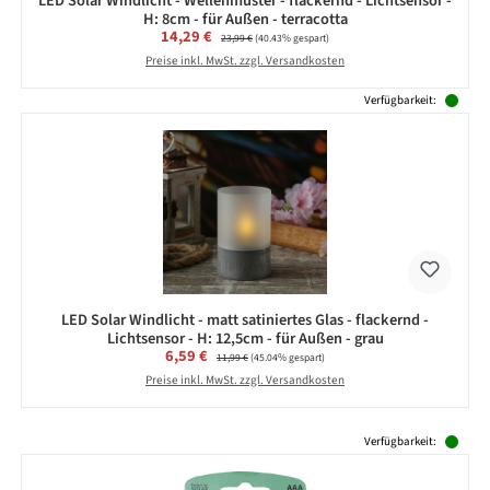
LED Solar Windlicht - Wellenmuster - flackernd - Lichtsensor -
H: 8cm - für Außen - terracotta
Verkaufspreis:
14,29 €
Regulärer Preis:
23,99 €
(40.43% gespart)
Preise inkl. MwSt. zzgl. Versandkosten
Verfügbarkeit:
LED Solar Windlicht - matt satiniertes Glas - flackernd -
Lichtsensor - H: 12,5cm - für Außen - grau
Verkaufspreis:
6,59 €
Regulärer Preis:
11,99 €
(45.04% gespart)
Preise inkl. MwSt. zzgl. Versandkosten
Produktgalerie überspringen
Verfügbarkeit: