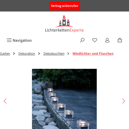
alt springen
Vertrag widerrufen
Navigation
Garten
Dekoration
Dekoleuchten
Windlichter und Flaschen
Bildergalerie überspringen