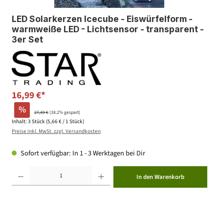
LED Solarkerzen Icecube - Eiswürfelform -
warmweiße LED - Lichtsensor - transparent -
3er Set
16,99 €*
%
27,49 €
(38.2% gespart)
Inhalt:
3 Stück
(5,66 € / 1 Stück)
Preise inkl. MwSt. zzgl. Versandkosten
Sofort verfügbar: In 1 - 3 Werktagen bei Dir
Produkt Anzahl: Gib den gewünschten Wert ein oder benutze die Schaltflächen um die Anzahl zu erhöhen ode
In den Warenkorb