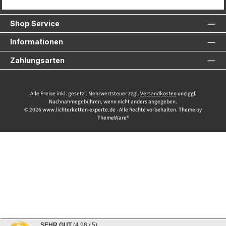
Service-Hotline
Shop Service
Informationen
Zahlungsarten
Alle Preise inkl. gesetzl. Mehrwertsteuer zzgl.
Versandkosten
und ggf.
Nachnahmegebühren, wenn nicht anders angegeben.
© 2026 www.lichterketten-experte.de - Alle Rechte vorbehalten. Theme by
ThemeWare®
SEHR GUT
(4.98 / 5)