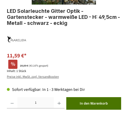
LED Solarleuchte Gitter Optik -
Gartenstecker - warmweiße LED - H: 49,5cm -
Metall - schwarz - eckig
11,59 €*
%
20,39 €
(43.16% gespart)
Inhalt:
1 Stück
Preise inkl. MwSt. zzgl. Versandkosten
Sofort verfügbar: In 1 - 3 Werktagen bei Dir
Produkt Anzahl: Gib den gewünschten Wert ein oder benutze die Schaltflächen um die Anzahl zu erhöhen ode
In den Warenkorb