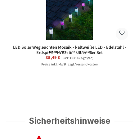
LED Solar Wegleuchten Mosaik - kaltweiße LED - Edelstahl -
Erdspieß - H: 22cm - silber - 6er Set
Inhalt:
6 Stück
(5,92 € / 1 Stück)
Verkaufspreis:
35,49 €
Regulärer Preis:
54,99 €
(35.46% gespart)
Preise inkl. MwSt. zzgl. Versandkosten
Sicherheitshinweise