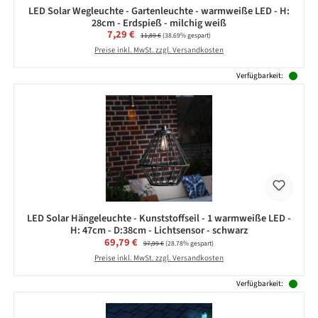
LED Solar Wegleuchte - Gartenleuchte - warmweiße LED - H:
28cm - Erdspieß - milchig weiß
Verkaufspreis:
7,29 €
Regulärer Preis:
11,89 €
(38.69% gespart)
Preise inkl. MwSt. zzgl. Versandkosten
Verfügbarkeit:
LED Solar Hängeleuchte - Kunststoffseil - 1 warmweiße LED -
H: 47cm - D:38cm - Lichtsensor - schwarz
Verkaufspreis:
69,79 €
Regulärer Preis:
97,99 €
(28.78% gespart)
Preise inkl. MwSt. zzgl. Versandkosten
Verfügbarkeit: