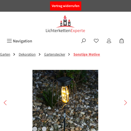
alt springen
Vertrag widerrufen
Navigation
Garten
Dekoration
Gartenstecker
Sonstige Motive
Bildergalerie überspringen