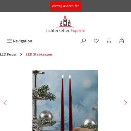
alt springen
Vertrag widerrufen
Navigation
LED Kerzen
LED Stabkerzen
Bildergalerie überspringen