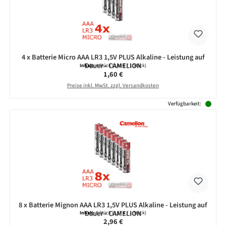
4 x Batterie Micro AAA LR3 1,5V PLUS Alkaline - Leistung auf
Dauer - CAMELION
Inhalt:
4 Stück
(0,40 € / 1 Stück)
Regulärer Preis:
1,60 €
Preise inkl. MwSt. zzgl. Versandkosten
Verfügbarkeit:
8 x Batterie Mignon AAA LR3 1,5V PLUS Alkaline - Leistung auf
Dauer - CAMELION
Inhalt:
8 Stück
(0,37 € / 1 Stück)
Regulärer Preis:
2,96 €