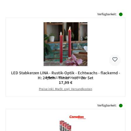
Produktgalerie überspringen
Verfügbarkeit:
LED Stabkerzen LINA - Rustik-Optik - Echtwachs - flackernd -
H: 24,5cm - Timer - rot - 2er Set
Inhalt:
2 Stück
(9,00 € / 1 Stück)
Regulärer Preis:
17,99 €
Preise inkl. MwSt. zzgl. Versandkosten
Produktgalerie überspringen
Verfügbarkeit: