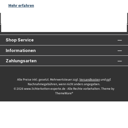
Mehr erfahren
Vertrag widerrufen
Service-Hotline
Shop Service
Informationen
Zahlungsarten
Alle Preise inkl. gesetzl. Mehrwertsteuer zzgl.
Versandkosten
und ggf.
Nachnahmegebühren, wenn nicht anders angegeben.
© 2026 www.lichterketten-experte.de - Alle Rechte vorbehalten. Theme by
ThemeWare®