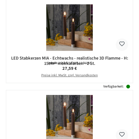
LED Stabkerzen MIA - Echtwachs - realistische 3D Flamme - H:
15cm - mokkafarben - 2 St.
Inhalt:
2 Stück
(13,80 € / 1 Stück)
Regulärer Preis:
27,59 €
Preise inkl. MwSt. zzgl. Versandkosten
Verfügbarkeit: