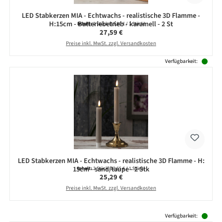
LED Stabkerzen MIA - Echtwachs - realistische 3D Flamme -
H:15cm - Batteriebetrieb - karamell - 2 St
Inhalt:
2 Stück
(13,80 € / 1 Stück)
Regulärer Preis:
27,59 €
Preise inkl. MwSt. zzgl. Versandkosten
Verfügbarkeit:
LED Stabkerzen MIA - Echtwachs - realistische 3D Flamme - H:
15cm - sand/taupe - 2 Stk
Inhalt:
2 Stück
(12,65 € / 1 Stück)
Regulärer Preis:
25,29 €
Preise inkl. MwSt. zzgl. Versandkosten
Produktgalerie überspringen
Verfügbarkeit: