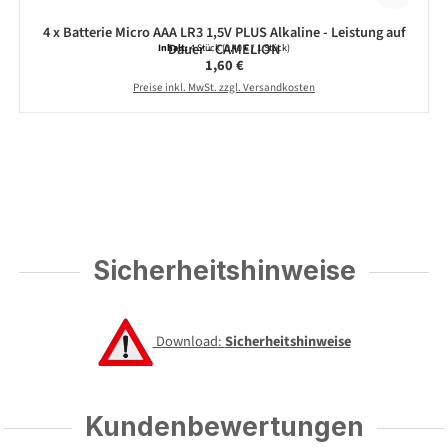
4 x Batterie Micro AAA LR3 1,5V PLUS Alkaline - Leistung auf
Dauer - CAMELION
Inhalt:
4 Stück
(0,40 € / 1 Stück)
Regulärer Preis:
1,60 €
Preise inkl. MwSt. zzgl. Versandkosten
Sicherheitshinweise
Download:
Sicherheitshinweise
Kundenbewertungen