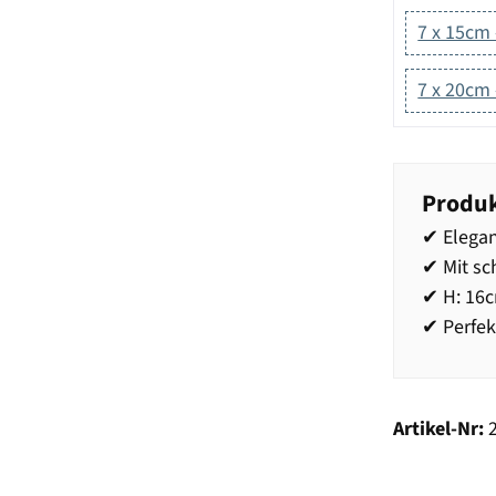
7 x 15cm 
7 x 20cm 
Produk
✔ Elegan
✔ Mit sc
✔ H: 16c
✔ Perfek
Artikel-Nr: