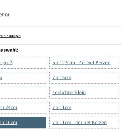
ehör
el hinzufügen
auswahl:
r groß
5 x 12,5cm - 4er Set Kerzen
cm
7 x 15cm
Teelichter klein
en 24cm
7 x 11cm
en 16cm
7 x 11cm - 4er Set Kerzen