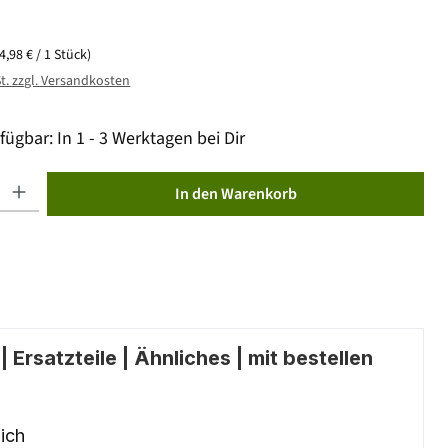
(4,98 € / 1 Stück)
St. zzgl. Versandkosten
fügbar: In 1 - 3 Werktagen bei Dir
ib den gewünschten Wert ein oder benutze die Schaltflächen um die Anzahl zu erhöhen od
In den Warenkorb
 Ersatzteile | Ähnliches | mit bestellen
ich