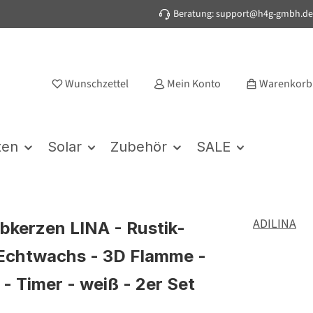
Beratung: support@h4g-gmbh.de
Wunschzettel
Mein Konto
Warenkorb
ten
Solar
Zubehör
SALE
ADILINA
bkerzen LINA - Rustik-
 Echtwachs - 3D Flamme -
 - Timer - weiß - 2er Set