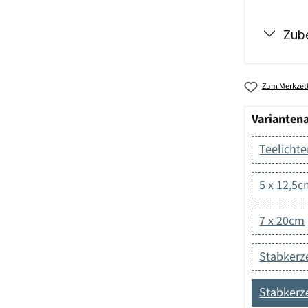
Zub
Zum Merkzett
Varianten
Teelichte
5 x 12,5
7 x 20cm
Stabkerz
Stabkerz