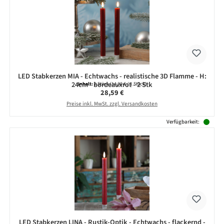
LED Stabkerzen MIA - Echtwachs - realistische 3D Flamme - H:
24cm - bordeauxrot - 2 Stk
Inhalt:
2 Stück
(14,30 € / 1 Stück)
Regulärer Preis:
28,59 €
Preise inkl. MwSt. zzgl. Versandkosten
Verfügbarkeit:
LED Stabkerzen LINA - Rustik-Optik - Echtwachs - flackernd -