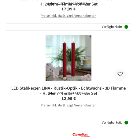
H: 24,5cm - Timer - rot - 2er Set
Inhalt:
2 Stück
(9,00 € / 1 Stück)
Regulärer Preis:
17,99 €
Preise inkl. MwSt. zzgl. Versandkosten
Verfügbarkeit:
LED Stabkerzen LINA - Rustik-Optik - Echtwachs - 3D Flamme
- H: 24cm - Timer - rot - 2er Set
Inhalt:
2 Stück
(6,48 € / 1 Stück)
Regulärer Preis:
12,95 €
Preise inkl. MwSt. zzgl. Versandkosten
Produktgalerie überspringen
Verfügbarkeit: