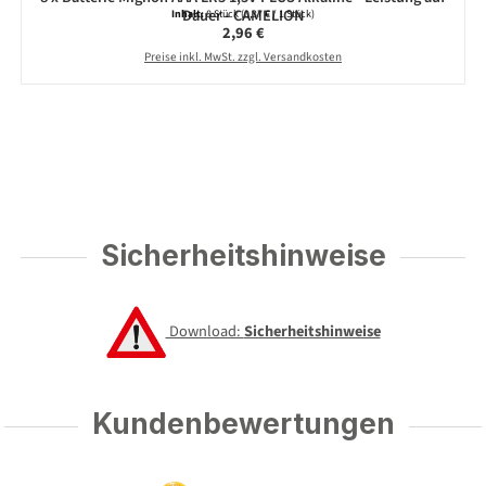
Dauer - CAMELION
Inhalt:
8 Stück
(0,37 € / 1 Stück)
Regulärer Preis:
2,96 €
Preise inkl. MwSt. zzgl. Versandkosten
Sicherheitshinweise
Download:
Sicherheitshinweise
Kundenbewertungen