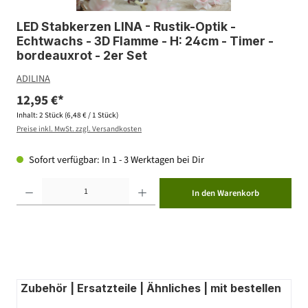
LED Stabkerzen LINA - Rustik-Optik -
Echtwachs - 3D Flamme - H: 24cm - Timer -
bordeauxrot - 2er Set
ADILINA
12,95 €*
Inhalt:
2 Stück
(6,48 € / 1 Stück)
Preise inkl. MwSt. zzgl. Versandkosten
Sofort verfügbar: In 1 - 3 Werktagen bei Dir
Produkt Anzahl: Gib den gewünschten Wert ein oder benutze die Schaltflächen um die Anzahl zu erhöhen ode
In den Warenkorb
Zubehör | Ersatzteile | Ähnliches | mit bestellen