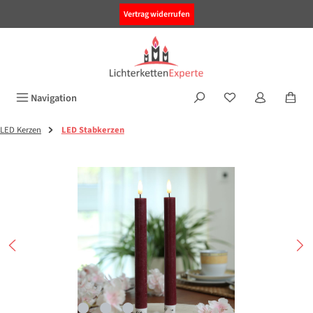
alt springen
Vertrag widerrufen
Navigation
LED Kerzen
LED Stabkerzen
Bildergalerie überspringen