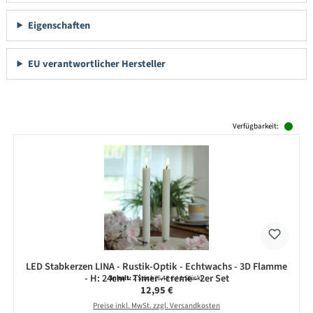
Eigenschaften
EU verantwortlicher Hersteller
Produktgalerie überspringen
Verfügbarkeit:
LED Stabkerzen LINA - Rustik-Optik - Echtwachs - 3D Flamme
- H: 24cm - Timer - creme - 2er Set
Inhalt:
2 Stück
(6,48 € / 1 Stück)
Regulärer Preis:
12,95 €
Preise inkl. MwSt. zzgl. Versandkosten