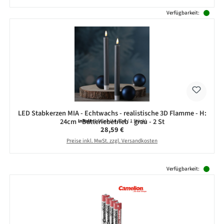
Verfügbarkeit:
LED Stabkerzen MIA - Echtwachs - realistische 3D Flamme - H:
24cm - Batteriebetrieb - grau - 2 St
Inhalt:
2 Stück
(14,30 € / 1 Stück)
Regulärer Preis:
28,59 €
Preise inkl. MwSt. zzgl. Versandkosten
Produktgalerie überspringen
Verfügbarkeit: