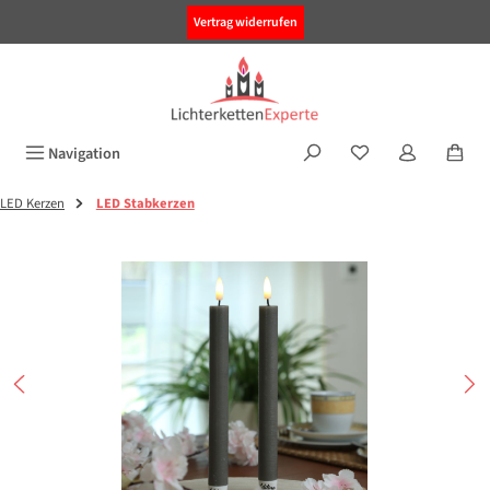
alt springen
Vertrag widerrufen
Navigation
LED Kerzen
LED Stabkerzen
Bildergalerie überspringen