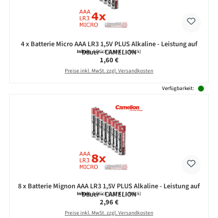
4 x Batterie Micro AAA LR3 1,5V PLUS Alkaline - Leistung auf
Dauer - CAMELION
Inhalt:
4 Stück
(0,40 € / 1 Stück)
Regulärer Preis:
1,60 €
Preise inkl. MwSt. zzgl. Versandkosten
Verfügbarkeit:
8 x Batterie Mignon AAA LR3 1,5V PLUS Alkaline - Leistung auf
Dauer - CAMELION
Inhalt:
8 Stück
(0,37 € / 1 Stück)
Regulärer Preis:
2,96 €
Preise inkl. MwSt. zzgl. Versandkosten