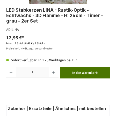
LED Stabkerzen LINA - Rustik-Optik -
Echtwachs - 3D Flamme - H: 24cm - Timer -
grau - 2er Set
ADILINA
12,95 €*
Inhalt:
2 Stück
(6,48 € / 1 Stück)
Preise inkl. MwSt. zzgl. Versandkosten
Sofort verfügbar: In 1 - 3 Werktagen bei Dir
Produkt Anzahl: Gib den gewünschten Wert ein oder benutze die Schaltflächen um die Anzahl zu erhöhen ode
In den Warenkorb
Zubehör | Ersatzteile | Ähnliches | mit bestellen