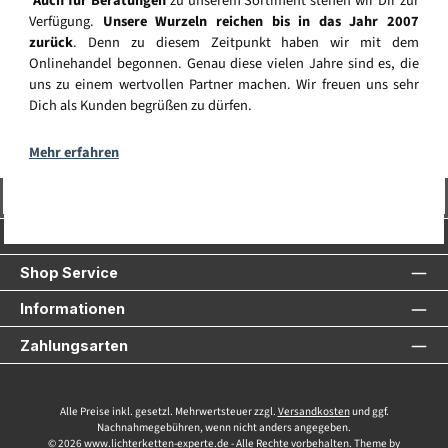
Auch für Beratungen
zu unserem Sortiment stehen wir Dir zur
Verfügung.
Unsere Wurzeln reichen bis in das Jahr 2007
zurück
. Denn zu diesem Zeitpunkt haben wir mit dem
Onlinehandel begonnen. Genau diese vielen Jahre sind es, die
uns zu einem wertvollen Partner machen. Wir freuen uns sehr
Dich als Kunden begrüßen zu dürfen.
Mehr erfahren
Vertrag widerrufen
Service-Hotline
Shop Service
Informationen
Zahlungsarten
Alle Preise inkl. gesetzl. Mehrwertsteuer zzgl.
Versandkosten
und ggf.
Nachnahmegebühren, wenn nicht anders angegeben.
© 2026 www.lichterketten-experte.de - Alle Rechte vorbehalten. Theme by