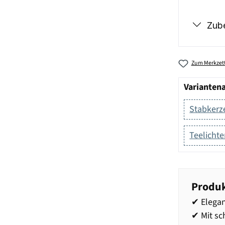
Zub
Zum Merkzett
Varianten
Stabkerz
Teelichte
Produk
✔ Elegan
✔ Mit sc