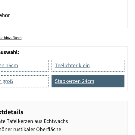
ehör
el hinzufügen
auswahl:
en 16cm
Teelichter klein
r groß
Stabkerzen 24cm
tdetails
te Tafelkerzen aus Echtwachs
höner rustikaler Oberfläche