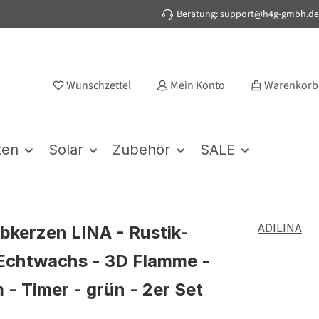
Beratung: support@h4g-gmbh.de
Wunschzettel
Mein Konto
Warenkorb
ten
Solar
Zubehör
SALE
ADILINA
bkerzen LINA - Rustik-
 Echtwachs - 3D Flamme -
 - Timer - grün - 2er Set