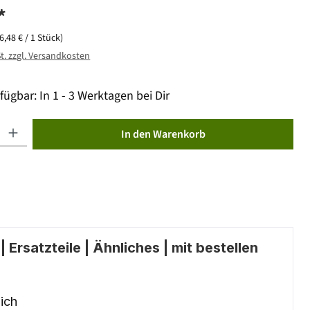
*
(6,48 € / 1 Stück)
St. zzgl. Versandkosten
fügbar: In 1 - 3 Werktagen bei Dir
ib den gewünschten Wert ein oder benutze die Schaltflächen um die Anzahl zu erhöhen od
In den Warenkorb
 Ersatzteile | Ähnliches | mit bestellen
ich