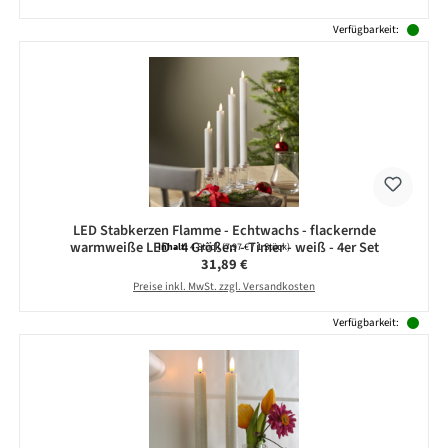
Verfügbarkeit:
LED Stabkerzen Flamme - Echtwachs - flackernde
warmweiße LED - 4 Größen - Timer - weiß - 4er Set
Inhalt:
4 Stück
(7,97 € / 1 Stück)
Regulärer Preis:
31,89 €
Preise inkl. MwSt. zzgl. Versandkosten
Verfügbarkeit: