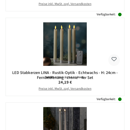
Preise inkl. MwSt. zzgl. Versandkosten
Verfügbarkeit:
LED Stabkerzen LINA - Rustik-Optik - Echtwachs - H: 24cm -
Fernbedienung - creme - 4er Set
Inhalt:
4 Stück
(6,05 € / 1 Stück)
Regulärer Preis:
24,19 €
Preise inkl. MwSt. zzgl. Versandkosten
Verfügbarkeit: