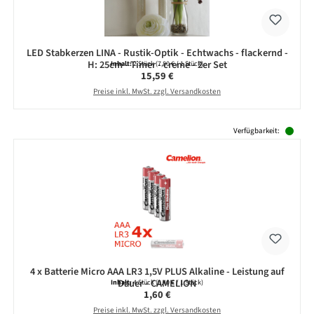
LED Stabkerzen LINA - Rustik-Optik - Echtwachs - flackernd -
H: 25cm - Timer - creme - 2er Set
Inhalt:
2 Stück
(7,80 € / 1 Stück)
Regulärer Preis:
15,59 €
Preise inkl. MwSt. zzgl. Versandkosten
Produktgalerie überspringen
Verfügbarkeit:
4 x Batterie Micro AAA LR3 1,5V PLUS Alkaline - Leistung auf
Dauer - CAMELION
Inhalt:
4 Stück
(0,40 € / 1 Stück)
Regulärer Preis:
1,60 €
Preise inkl. MwSt. zzgl. Versandkosten