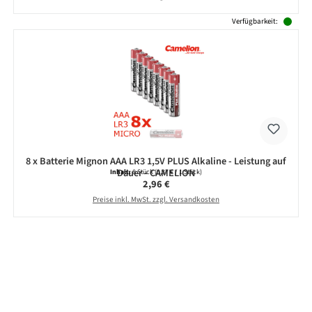
Verfügbarkeit:
8 x Batterie Mignon AAA LR3 1,5V PLUS Alkaline - Leistung auf
Dauer - CAMELION
Inhalt:
8 Stück
(0,37 € / 1 Stück)
Regulärer Preis:
2,96 €
Preise inkl. MwSt. zzgl. Versandkosten