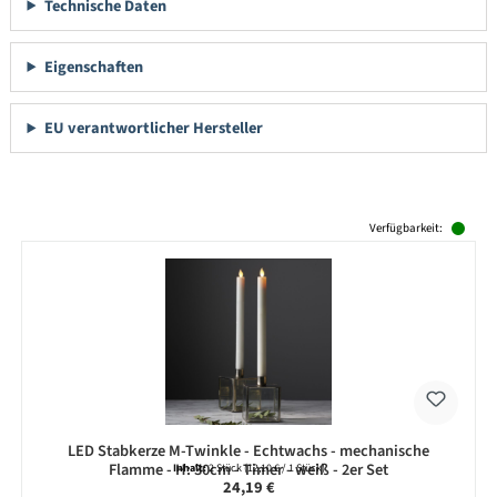
Technische Daten
Eigenschaften
EU verantwortlicher Hersteller
Produktgalerie überspringen
Verfügbarkeit:
LED Stabkerze M-Twinkle - Echtwachs - mechanische
Flamme - H: 30cm - Timer - weiß - 2er Set
Inhalt:
2 Stück
(12,10 € / 1 Stück)
Regulärer Preis:
24,19 €