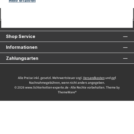
Mehr erfahren
Vertrag widerrufen
Service-Hotline
Shop Service
Informationen
Zahlungsarten
Alle Preise inkl. gesetzl. Mehrwertsteuer zzgl.
Versandkosten
und ggf.
Nachnahmegebühren, wenn nicht anders angegeben.
© 2026 www.lichterketten-experte.de - Alle Rechte vorbehalten. Theme by
ThemeWare®