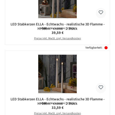
LED Stabkerzen ELLA - Echtwachs - realistische 3D Flamme -
H: 38cm - creme - 2 Stück
Inhalt:
2 Stück
(19,80 € / 1 Stück)
Regulärer Preis:
39,59 €
Preise inkl. MwSt. zzgl. Versandkosten
Verfügbarkeit:
LED Stabkerzen ELLA - Echtwachs - realistische 3D Flamme -
H: 28cm - creme - 2 Stück
Inhalt:
2 Stück
(16,80 € / 1 Stück)
Regulärer Preis:
33,59 €
Preise inkl. MwSt. zzgl. Versandkosten