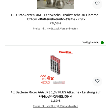
LED Stabkerzen MIA - Echtwachs - realistische 3D Flamme -
H:24cm - Batteriebetrieb - creme - 2 Stk
Inhalt:
2 Stück
(14,30 € / 1 Stück)
Regulärer Preis:
28,59 €
Preise inkl. MwSt. zzgl. Versandkosten
Produktgalerie überspringen
Verfügbarkeit:
4 x Batterie Micro AAA LR3 1,5V PLUS Alkaline - Leistung auf
Dauer - CAMELION
Inhalt:
4 Stück
(0,40 € / 1 Stück)
Regulärer Preis:
1,60 €
Preise inkl. MwSt. zzgl. Versandkosten