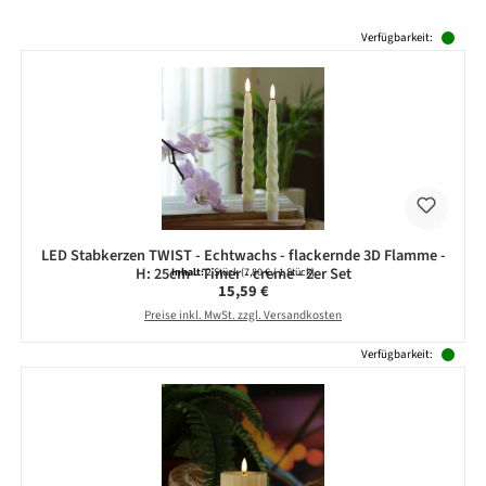
Produktgalerie überspringen
Verfügbarkeit:
LED Stabkerzen TWIST - Echtwachs - flackernde 3D Flamme -
H: 25cm - Timer - creme - 2er Set
Inhalt:
2 Stück
(7,80 € / 1 Stück)
Regulärer Preis:
15,59 €
Preise inkl. MwSt. zzgl. Versandkosten
Verfügbarkeit: