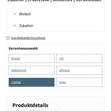
Ähnlich
Zubehör
Zum Merkzettel hinzufügen
Variantenauswahl:
braun
rot
beerenrot
altrosa
creme
grau
Produktdetails