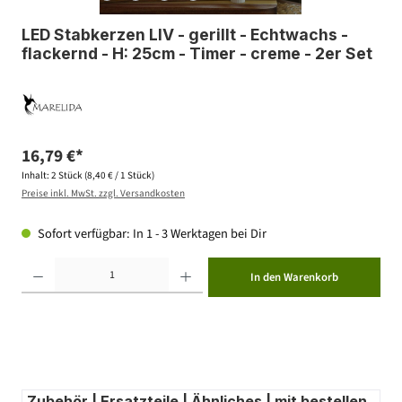
LED Stabkerzen LIV - gerillt - Echtwachs -
flackernd - H: 25cm - Timer - creme - 2er Set
16,79 €*
Inhalt:
2 Stück
(8,40 € / 1 Stück)
Preise inkl. MwSt. zzgl. Versandkosten
Sofort verfügbar: In 1 - 3 Werktagen bei Dir
Produkt Anzahl: Gib den gewünschten Wert ein oder benutze die Schaltflächen um die Anzahl zu erhöhen ode
In den Warenkorb
Zubehör | Ersatzteile | Ähnliches | mit bestellen