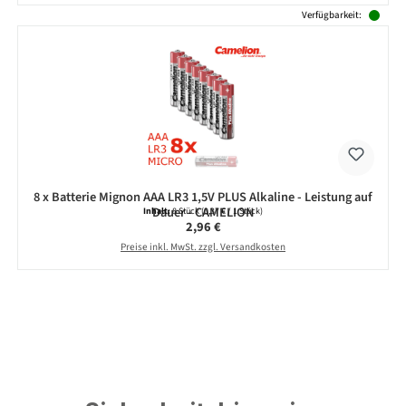
Verfügbarkeit:
8 x Batterie Mignon AAA LR3 1,5V PLUS Alkaline - Leistung auf
Dauer - CAMELION
Inhalt:
8 Stück
(0,37 € / 1 Stück)
Regulärer Preis:
2,96 €
Preise inkl. MwSt. zzgl. Versandkosten