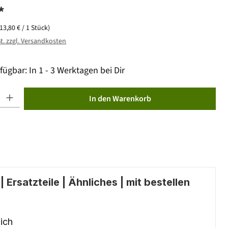
*
(13,80 € / 1 Stück)
St. zzgl. Versandkosten
fügbar: In 1 - 3 Werktagen bei Dir
ib den gewünschten Wert ein oder benutze die Schaltflächen um die Anzahl zu erhöhen od
In den Warenkorb
 Ersatzteile | Ähnliches | mit bestellen
ich