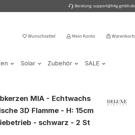
Beratung: support@h4g-gmbh.de
Wunschzettel
Mein Konto
Warenkorb
ten
Solar
Zubehör
SALE
bkerzen MIA - Echtwachs
stische 3D Flamme - H: 15cm
iebetrieb - schwarz - 2 St