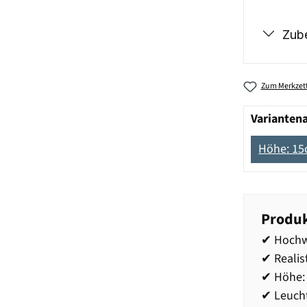
Zub
Zum Merkzett
Varianten
Höhe: 1
Produk
✔ Hochwe
✔ Realis
✔ Höhe:
✔ Leucht