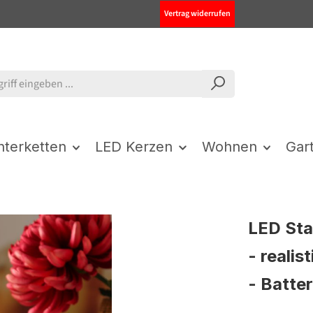
Vertrag widerrufen
chterketten
LED Kerzen
Wohnen
Gar
LED Sta
- reali
- Batter