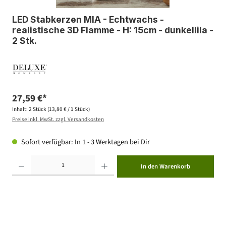
LED Stabkerzen MIA - Echtwachs -
realistische 3D Flamme - H: 15cm - dunkellila -
2 Stk.
27,59 €*
Inhalt:
2 Stück
(13,80 € / 1 Stück)
Preise inkl. MwSt. zzgl. Versandkosten
Sofort verfügbar: In 1 - 3 Werktagen bei Dir
Produkt Anzahl: Gib den gewünschten Wert ein oder benutze die Schaltflächen um die Anzahl zu erhöhen ode
In den Warenkorb