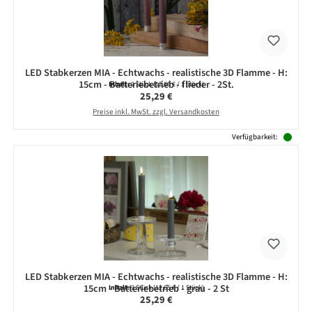
LED Stabkerzen MIA - Echtwachs - realistische 3D Flamme - H:
15cm - Batteriebetrieb - flieder - 2St.
Inhalt:
2 Stück
(12,65 € / 1 Stück)
Regulärer Preis:
25,29 €
Preise inkl. MwSt. zzgl. Versandkosten
Verfügbarkeit:
LED Stabkerzen MIA - Echtwachs - realistische 3D Flamme - H:
15cm - Batteriebetrieb - grau - 2 St
Inhalt:
2 Stück
(12,65 € / 1 Stück)
Regulärer Preis:
25,29 €