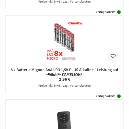
Preise inkl. MwSt. zzgl. Versandkosten
Verfügbarkeit:
8 x Batterie Mignon AAA LR3 1,5V PLUS Alkaline - Leistung auf
Dauer - CAMELION
Inhalt:
8 Stück
(0,37 € / 1 Stück)
Regulärer Preis:
2,96 €
Preise inkl. MwSt. zzgl. Versandkosten
Verfügbarkeit: