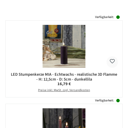
Produktgalerie überspringen
Verfügbarkeit:
LED Stumpenkerze MIA - Echtwachs - realistische 3D Flamme
- H: 12,5cm - D: 5cm - dunkellila
Regulärer Preis:
16,79 €
Preise inkl. MwSt. zzgl. Versandkosten
Verfügbarkeit: