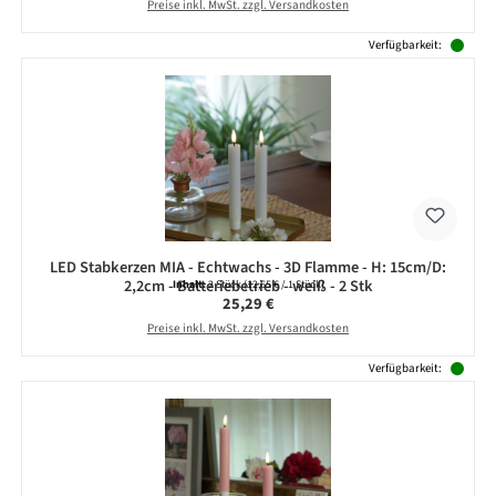
Preise inkl. MwSt. zzgl. Versandkosten
Verfügbarkeit:
LED Stabkerzen MIA - Echtwachs - 3D Flamme - H: 15cm/D:
2,2cm - Batteriebetrieb - weiß - 2 Stk
Inhalt:
2 Stück
(12,65 € / 1 Stück)
Regulärer Preis:
25,29 €
Preise inkl. MwSt. zzgl. Versandkosten
Verfügbarkeit: