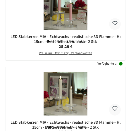
LED Stabkerzen MIA - Echtwachs - realistische 3D Flamme - H:
15cm - Batteriebetrieb - rosa - 2 Stk
Inhalt:
2 Stück
(12,65 € / 1 Stück)
Regulärer Preis:
25,29 €
Preise inkl. MwSt. zzgl. Versandkosten
Verfügbarkeit:
LED Stabkerzen MIA - Echtwachs - realistische 3D Flamme - H:
15cm - Batteriebetrieb - creme - 2 Stk
Inhalt:
2 Stück
(12,65 € / 1 Stück)