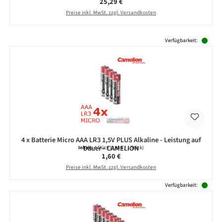
Regulärer Preis:
25,29 €
Preise inkl. MwSt. zzgl. Versandkosten
Produktgalerie überspringen
Verfügbarkeit:
4 x Batterie Micro AAA LR3 1,5V PLUS Alkaline - Leistung auf
Dauer - CAMELION
Inhalt:
4 Stück
(0,40 € / 1 Stück)
Regulärer Preis:
1,60 €
Preise inkl. MwSt. zzgl. Versandkosten
Verfügbarkeit: