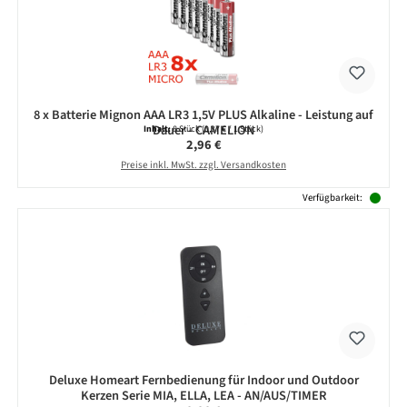
8 x Batterie Mignon AAA LR3 1,5V PLUS Alkaline - Leistung auf
Dauer - CAMELION
Inhalt:
8 Stück
(0,37 € / 1 Stück)
Regulärer Preis:
2,96 €
Preise inkl. MwSt. zzgl. Versandkosten
Verfügbarkeit:
Deluxe Homeart Fernbedienung für Indoor und Outdoor
Kerzen Serie MIA, ELLA, LEA - AN/AUS/TIMER