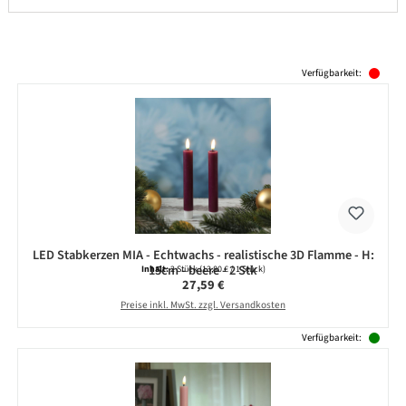
Produktgalerie überspringen
Verfügbarkeit:
LED Stabkerzen MIA - Echtwachs - realistische 3D Flamme - H:
15cm - beere - 2 Stk
Inhalt:
2 Stück
(13,80 € / 1 Stück)
Regulärer Preis:
27,59 €
Preise inkl. MwSt. zzgl. Versandkosten
Verfügbarkeit: