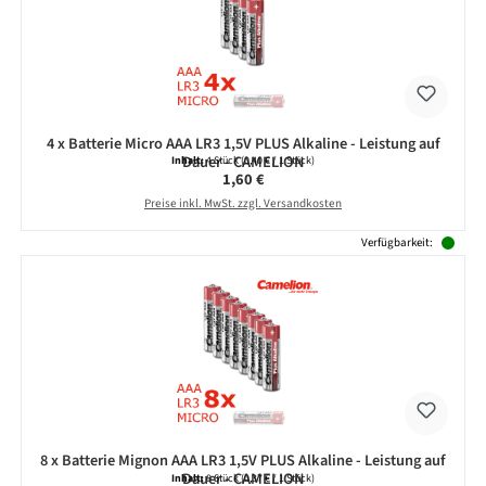
4 x Batterie Micro AAA LR3 1,5V PLUS Alkaline - Leistung auf
Dauer - CAMELION
Inhalt:
4 Stück
(0,40 € / 1 Stück)
Regulärer Preis:
1,60 €
Preise inkl. MwSt. zzgl. Versandkosten
Verfügbarkeit:
8 x Batterie Mignon AAA LR3 1,5V PLUS Alkaline - Leistung auf
Dauer - CAMELION
Inhalt:
8 Stück
(0,37 € / 1 Stück)