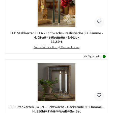
LED Stabkerzen ELLA - Echtwachs - realistische 3D Flamme -
H: 28cm - salbeigrün - 2 Stück
Inhalt:
2 Stück
(16,80 € / 1 Stück)
Regulärer Preis:
33,59 €
Preise inkl. MwSt. zzgl. Versandkosten
Verfügbarkeit:
LED Stabkerzen SWIRL - Echtwachs - flackernde 3D Flamme -
H: 25cm - Timer - weiß - 2er Set
Inhalt:
2 Stück
(9,00 € / 1 Stück)