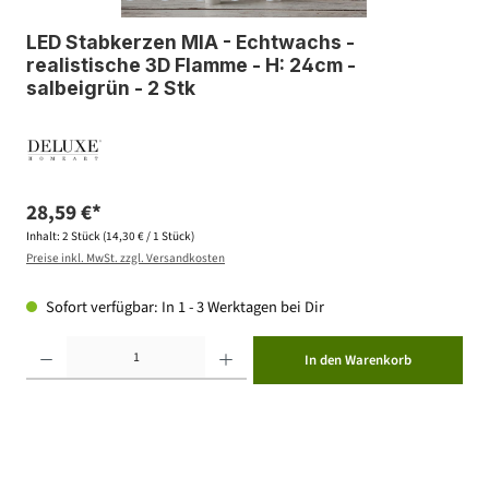
LED Stabkerzen MIA - Echtwachs -
realistische 3D Flamme - H: 24cm -
salbeigrün - 2 Stk
28,59 €*
Inhalt:
2 Stück
(14,30 € / 1 Stück)
Preise inkl. MwSt. zzgl. Versandkosten
Sofort verfügbar: In 1 - 3 Werktagen bei Dir
Produkt Anzahl: Gib den gewünschten Wert ein oder benutze die Schaltflächen um die Anzahl zu erhöhen ode
In den Warenkorb