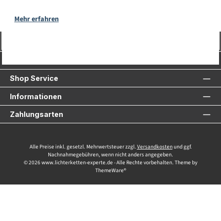
Mehr erfahren
Vertrag widerrufen
Service-Hotline
Shop Service
Informationen
Zahlungsarten
Alle Preise inkl. gesetzl. Mehrwertsteuer zzgl.
Versandkosten
und ggf.
Nachnahmegebühren, wenn nicht anders angegeben.
© 2026 www.lichterketten-experte.de - Alle Rechte vorbehalten. Theme by
ThemeWare®