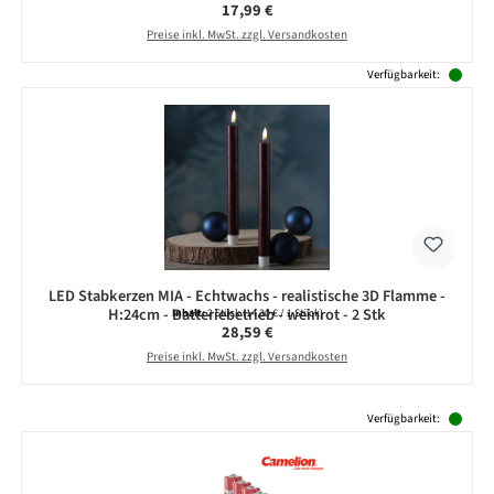
Regulärer Preis:
17,99 €
Preise inkl. MwSt. zzgl. Versandkosten
Verfügbarkeit:
LED Stabkerzen MIA - Echtwachs - realistische 3D Flamme -
H:24cm - Batteriebetrieb - weinrot - 2 Stk
Inhalt:
2 Stück
(14,30 € / 1 Stück)
Regulärer Preis:
28,59 €
Preise inkl. MwSt. zzgl. Versandkosten
Produktgalerie überspringen
Verfügbarkeit: