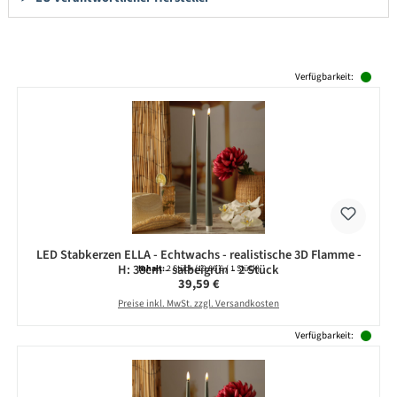
Produktgalerie überspringen
Verfügbarkeit:
LED Stabkerzen ELLA - Echtwachs - realistische 3D Flamme -
H: 38cm - salbeigrün - 2 Stück
Inhalt:
2 Stück
(19,80 € / 1 Stück)
Regulärer Preis:
39,59 €
Preise inkl. MwSt. zzgl. Versandkosten
Verfügbarkeit: