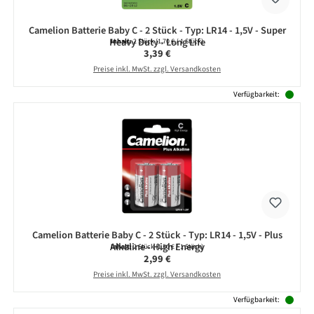
Camelion Batterie Baby C - 2 Stück - Typ: LR14 - 1,5V - Super
Heavy Duty - Long Life
Inhalt:
2 Stück
(1,70 € / 1 Stück)
Regulärer Preis:
3,39 €
Preise inkl. MwSt. zzgl. Versandkosten
Verfügbarkeit:
Camelion Batterie Baby C - 2 Stück - Typ: LR14 - 1,5V - Plus
Alkaline - High Energy
Inhalt:
2 Stück
(1,50 € / 1 Stück)
Regulärer Preis:
2,99 €
Preise inkl. MwSt. zzgl. Versandkosten
Verfügbarkeit: