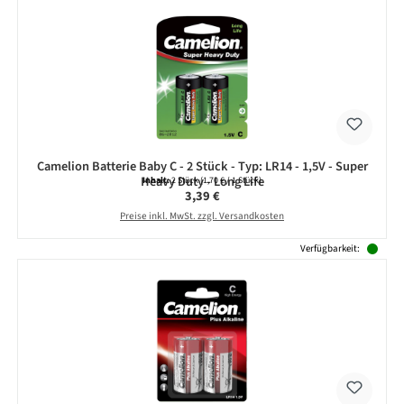
Camelion Batterie Baby C - 2 Stück - Typ: LR14 - 1,5V - Super
Heavy Duty - Long Life
Inhalt:
2 Stück
(1,70 € / 1 Stück)
Regulärer Preis:
3,39 €
Preise inkl. MwSt. zzgl. Versandkosten
Verfügbarkeit: