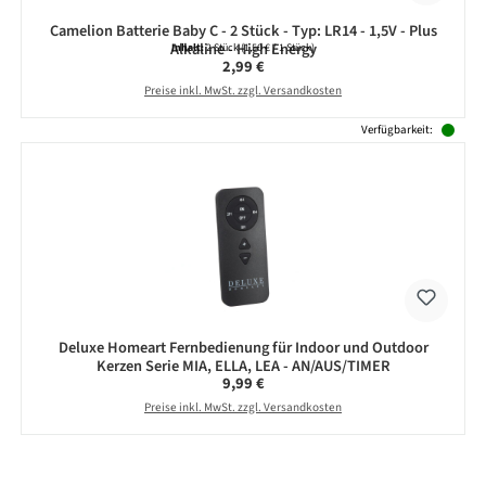
Camelion Batterie Baby C - 2 Stück - Typ: LR14 - 1,5V - Plus
Alkaline - High Energy
Inhalt:
2 Stück
(1,50 € / 1 Stück)
Regulärer Preis:
2,99 €
Preise inkl. MwSt. zzgl. Versandkosten
Verfügbarkeit:
Deluxe Homeart Fernbedienung für Indoor und Outdoor
Kerzen Serie MIA, ELLA, LEA - AN/AUS/TIMER
Regulärer Preis:
9,99 €
Preise inkl. MwSt. zzgl. Versandkosten