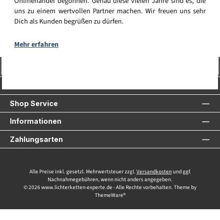
Onlinehandel begonnen. Genau diese vielen Jahre sind es, die
uns zu einem wertvollen Partner machen. Wir freuen uns sehr
Dich als Kunden begrüßen zu dürfen.
Mehr erfahren
Vertrag widerrufen
Service-Hotline
Shop Service
Informationen
Zahlungsarten
Alle Preise inkl. gesetzl. Mehrwertsteuer zzgl.
Versandkosten
und ggf.
Nachnahmegebühren, wenn nicht anders angegeben.
© 2026 www.lichterketten-experte.de - Alle Rechte vorbehalten. Theme by
ThemeWare®