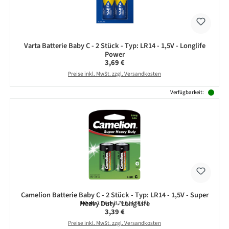
Varta Batterie Baby C - 2 Stück - Typ: LR14 - 1,5V - Longlife
Power
Regulärer Preis:
3,69 €
Preise inkl. MwSt. zzgl. Versandkosten
Verfügbarkeit:
Camelion Batterie Baby C - 2 Stück - Typ: LR14 - 1,5V - Super
Heavy Duty - Long Life
Inhalt:
2 Stück
(1,70 € / 1 Stück)
Regulärer Preis:
3,39 €
Preise inkl. MwSt. zzgl. Versandkosten