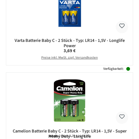
Varta Batterie Baby C - 2 Stück - Typ: LR14 - 1,5V - Longlife
Power
Regulärer Preis:
3,69 €
Preise inkl. MwSt. zzgl. Versandkosten
Verfügbarkeit:
Camelion Batterie Baby C - 2 Stück - Typ: LR14 - 1,5V - Super
Heavy Duty - Long Life
Inhalt:
2 Stück
(1,70 € / 1 Stück)