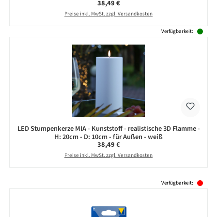
Regulärer Preis:
38,49 €
Preise inkl. MwSt. zzgl. Versandkosten
Verfügbarkeit:
LED Stumpenkerze MIA - Kunststoff - realistische 3D Flamme -
H: 20cm - D: 10cm - für Außen - weiß
Regulärer Preis:
38,49 €
Preise inkl. MwSt. zzgl. Versandkosten
Produktgalerie überspringen
Verfügbarkeit: