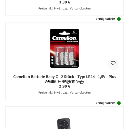
Regulärer Preis:
3,39 €
Preise inkl. MwSt. zzgl. Versandkosten
Verfügbarkeit:
Camelion Batterie Baby C - 2 Stück - Typ: LR14 - 1,5V - Plus
Alkaline - High Energy
Inhalt:
2 Stück
(1,50 € / 1 Stück)
Regulärer Preis:
2,99 €
Preise inkl. MwSt. zzgl. Versandkosten
Verfügbarkeit: