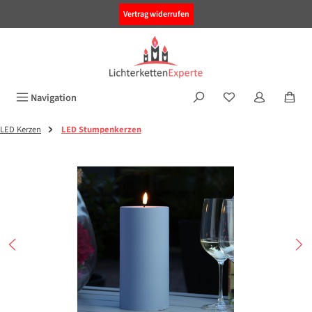
alt springen
Vertrag widerrufen
Navigation
LED Kerzen
LED Stumpenkerzen
Bildergalerie überspringen