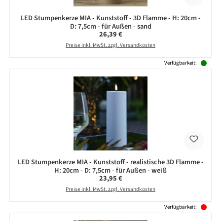
LED Stumpenkerze MIA - Kunststoff - 3D Flamme - H: 20cm -
D: 7,5cm - für Außen - sand
Regulärer Preis:
26,39 €
Preise inkl. MwSt. zzgl. Versandkosten
Verfügbarkeit:
LED Stumpenkerze MIA - Kunststoff - realistische 3D Flamme -
H: 20cm - D: 7,5cm - für Außen - weiß
Regulärer Preis:
23,95 €
Preise inkl. MwSt. zzgl. Versandkosten
Verfügbarkeit: