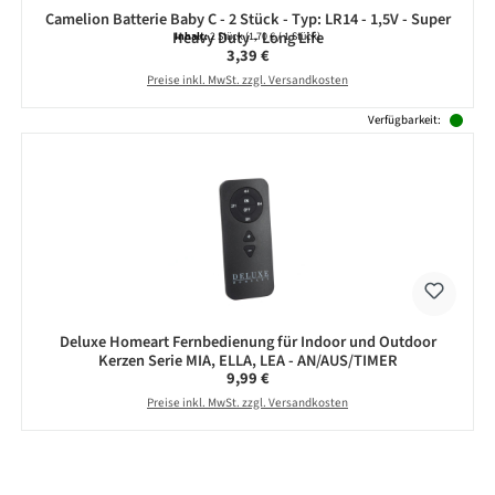
Camelion Batterie Baby C - 2 Stück - Typ: LR14 - 1,5V - Super
Heavy Duty - Long Life
Inhalt:
2 Stück
(1,70 € / 1 Stück)
Regulärer Preis:
3,39 €
Preise inkl. MwSt. zzgl. Versandkosten
Verfügbarkeit:
Deluxe Homeart Fernbedienung für Indoor und Outdoor
Kerzen Serie MIA, ELLA, LEA - AN/AUS/TIMER
Regulärer Preis:
9,99 €
Preise inkl. MwSt. zzgl. Versandkosten