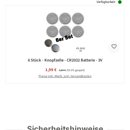
Produktgalerie überspringen
Verfügbarkeit:
6 Stück - Knopfzelle - CR2032 Batterie - 3V
Verkaufspreis:
1,99 €
Regulärer Preis:
4,89 €
(59.3% gespart)
Preise inkl. MwSt. zzgl. Versandkosten
Sicherheitshinweise