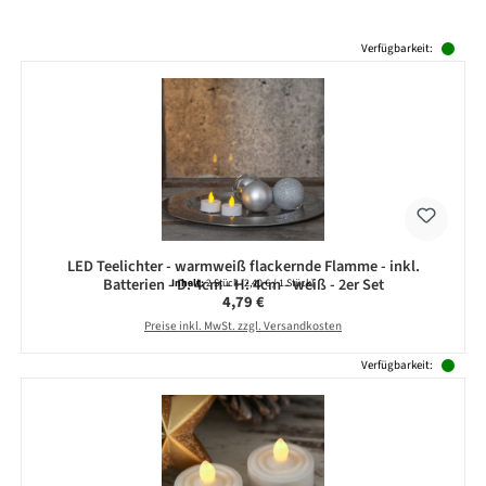
Produktgalerie überspringen
Verfügbarkeit:
LED Teelichter - warmweiß flackernde Flamme - inkl.
Batterien - D: 4cm - H: 4cm - weiß - 2er Set
Inhalt:
2 Stück
(2,40 € / 1 Stück)
Regulärer Preis:
4,79 €
Preise inkl. MwSt. zzgl. Versandkosten
Verfügbarkeit: