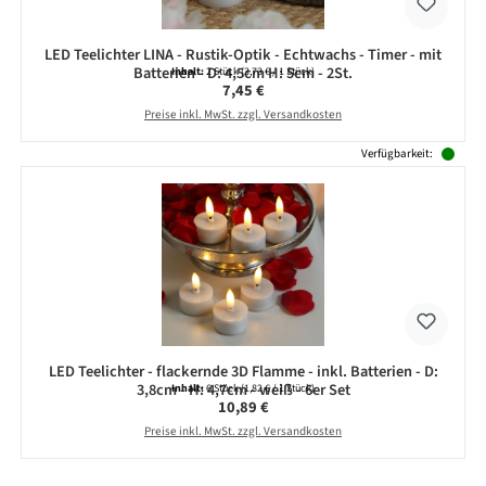
LED Teelichter LINA - Rustik-Optik - Echtwachs - Timer - mit
Batterien - D: 4,5cm H: 5cm - 2St.
Inhalt:
2 Stück
(3,73 € / 1 Stück)
Regulärer Preis:
7,45 €
Preise inkl. MwSt. zzgl. Versandkosten
Verfügbarkeit:
LED Teelichter - flackernde 3D Flamme - inkl. Batterien - D:
3,8cm - H: 4,7cm - weiß - 6er Set
Inhalt:
6 Stück
(1,82 € / 1 Stück)
Regulärer Preis:
10,89 €
Preise inkl. MwSt. zzgl. Versandkosten