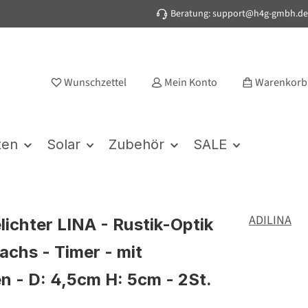
Beratung: support@h4g-gmbh.de
Wunschzettel
Mein Konto
Warenkorb
ten
Solar
Zubehör
SALE
ADILINA
lichter LINA - Rustik-Optik
achs - Timer - mit
en - D: 4,5cm H: 5cm - 2St.