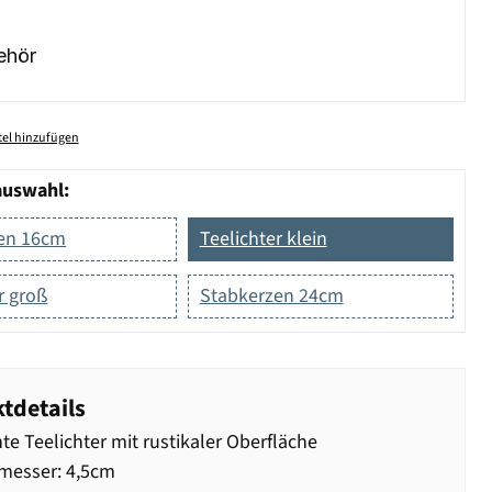
ehör
el hinzufügen
auswahl:
en 16cm
Teelichter klein
r groß
Stabkerzen 24cm
tdetails
te Teelichter mit rustikaler Oberfläche
messer: 4,5cm