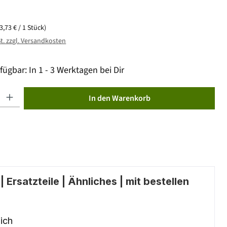
(3,73 € / 1 Stück)
St. zzgl. Versandkosten
fügbar: In 1 - 3 Werktagen bei Dir
ib den gewünschten Wert ein oder benutze die Schaltflächen um die Anzahl zu erhöhen od
In den Warenkorb
 Ersatzteile | Ähnliches | mit bestellen
ich