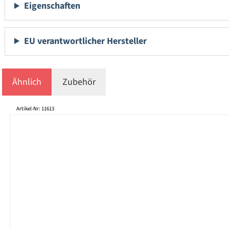
Eigenschaften
EU verantwortlicher Hersteller
Ähnlich
Zubehör
Produktgalerie überspringen
Artikel-Nr: 11613