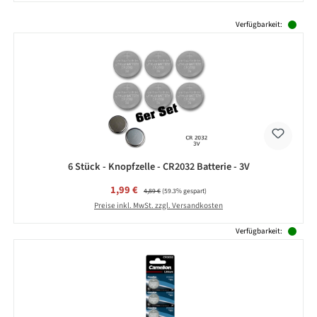
Produktgalerie überspringen
Verfügbarkeit:
6 Stück - Knopfzelle - CR2032 Batterie - 3V
Verkaufspreis:
1,99 €
Regulärer Preis:
4,89 €
(59.3% gespart)
Preise inkl. MwSt. zzgl. Versandkosten
Verfügbarkeit: