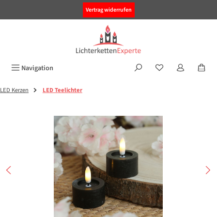
alt springen
Vertrag widerrufen
Navigation
LED Kerzen
LED Teelichter
Bildergalerie überspringen