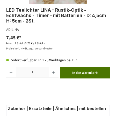
LED Teelichter LINA - Rustik-Optik -
Echtwachs - Timer - mit Batterien - D: 4,5cm
H: 5cm - 2St.
ADILINA
7,45 €*
Inhalt:
2 Stück
(3,73 € / 1 Stück)
Preise inkl. MwSt. zzgl. Versandkosten
Sofort verfügbar: In 1 - 3 Werktagen bei Dir
Produkt Anzahl: Gib den gewünschten Wert ein oder benutze die Schaltflächen um die Anzahl zu erhöhen ode
In den Warenkorb
Zubehör | Ersatzteile | Ähnliches | mit bestellen