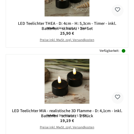
LED Teelichter THEA - D: 4cm - H: 5,3cm - Timer - inkl.
Batterien - schwarz - 2er Set
Inhalt:
2 Stück
(12,95 € / 1 Stück)
Regulärer Preis:
25,90 €
Preise inkl. MwSt. zzgl. Versandkosten
Verfügbarkeit:
LED Teelichter MIA - realistische 3D Flamme - D: 4,1cm - inkl.
Batterien - schwarz - 2 Stück
Inhalt:
2 Stück
(9,60 € / 1 Stück)
Regulärer Preis:
19,19 €
Preise inkl. MwSt. zzgl. Versandkosten