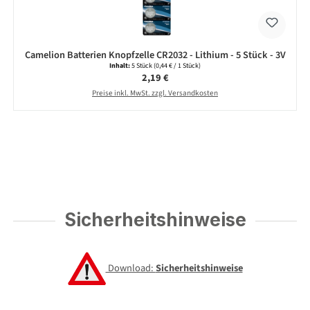
Camelion Batterien Knopfzelle CR2032 - Lithium - 5 Stück - 3V
Inhalt:
5 Stück
(0,44 € / 1 Stück)
Regulärer Preis:
2,19 €
Preise inkl. MwSt. zzgl. Versandkosten
Sicherheitshinweise
Download:
Sicherheitshinweise