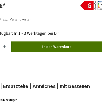
€*
St. zzgl. Versandkosten
fügbar: In 1 - 3 Werktagen bei Dir
ib den gewünschten Wert ein oder benutze die Schaltflächen um die Anzahl zu erhöhen od
In den Warenkorb
 Ersatzteile | Ähnliches | mit bestellen
el hinzufügen