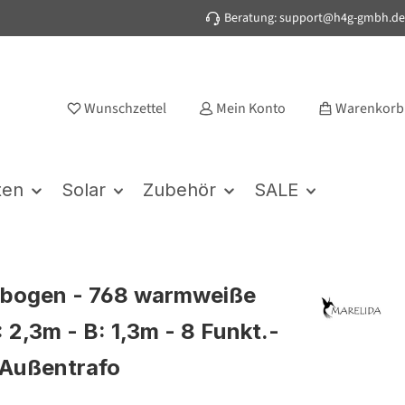
Beratung: support@h4g-gmbh.de
Wunschzettel
Mein Konto
Warenkorb
ten
Solar
Zubehör
SALE
rbogen - 768 warmweiße
 2,3m - B: 1,3m - 8 Funkt.-
 Außentrafo