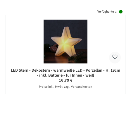
Produktgalerie überspringen
Verfügbarkeit:
LED Stern - Dekostern - warmweiße LED - Porzellan - H: 19cm
- inkl. Batterie - für Innen - weiß
Regulärer Preis:
16,79 €
Preise inkl. MwSt. zzgl. Versandkosten