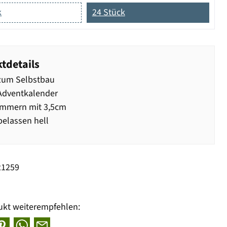
k
24 Stück
tdetails
zum Selbstbau
Adventkalender
ammern mit 3,5cm
elassen hell
21259
ukt weiterempfehlen: