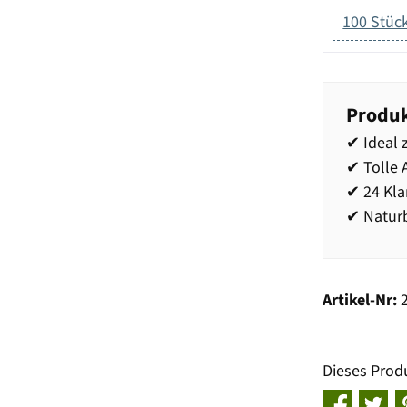
100 Stüc
Produk
✔ Ideal 
✔ Tolle 
✔ 24 Kl
✔ Naturb
Artikel-Nr:
Dieses Prod