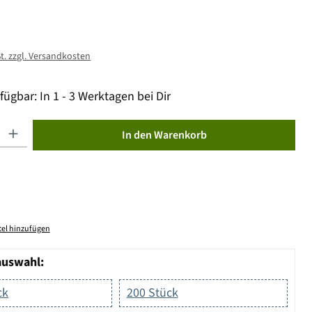
St. zzgl. Versandkosten
fügbar: In 1 - 3 Werktagen bei Dir
ib den gewünschten Wert ein oder benutze die Schaltflächen um die Anzahl zu erhöhen od
In den Warenkorb
el hinzufügen
auswahl:
ck
200 Stück