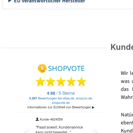
EU verantwortlicher Hersteller
Kunde
Wir 
was 
das 
Wahrh
Natü
eben
Kund