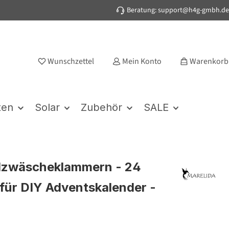
Beratung: support@h4g-gmbh.de
Wunschzettel
Mein Konto
Warenkorb
ten
Solar
Zubehör
SALE
lzwäscheklammern - 24
 für DIY Adventskalender -