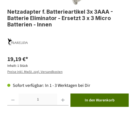
Netzadapter f. Batterieartikel 3x 3AAA -
Batterie Eliminator - Ersetzt 3 x 3 Micro
Batterien - Innen
19,19 €*
Inhalt:
1 Stück
Preise inkl. MwSt. zzgl. Versandkosten
Sofort verfügbar: In 1 - 3 Werktagen bei Dir
Produkt Anzahl: Gib den gewünschten Wert ein oder benutze die Schaltflächen um die Anzahl zu erhöhen ode
In den Warenkorb