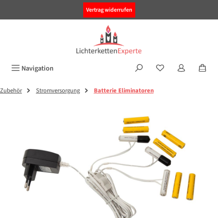
alt springen
Vertrag widerrufen
Navigation
Zubehör
Stromversorgung
Batterie Eliminatoren
Bildergalerie überspringen