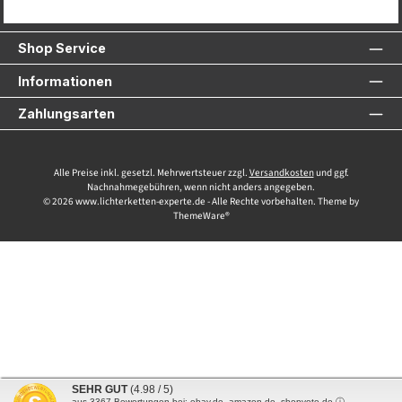
Service-Hotline
Shop Service
Informationen
Zahlungsarten
Alle Preise inkl. gesetzl. Mehrwertsteuer zzgl.
Versandkosten
und ggf.
Nachnahmegebühren, wenn nicht anders angegeben.
© 2026 www.lichterketten-experte.de - Alle Rechte vorbehalten. Theme by
ThemeWare®
SEHR GUT
(4.98 / 5)
aus
3367
Bewertungen bei: ebay.de, amazon.de, shopvote.de ⓘ